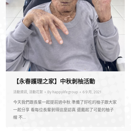
【永春護理之家】中秋剝柚活動
活動資訊
,
活動花絮
By
happylifegroup
6 9 月, 2021
今天我們跟長輩一起提前過中秋 準備了好吃的柚子跟大家
一起分享 看每位長輩剝得這麼認真 還戴起了可愛的柚子
帽 不…