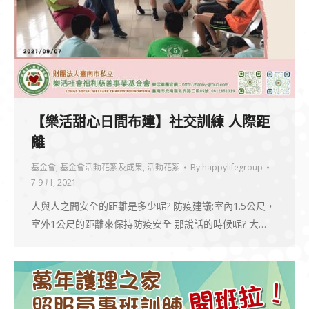
【樂活甜心日間布建】社交訓練 人際距
離
基金會
,
基金會活動花絮及成果
,
活動花絮
By
happylifegroup
7 9 月, 2021
人與人之間安全的距離是多少呢? 防疫建議:室內1.5公尺，
室外1公尺的距離來保持防疫安全 那說話的時候呢? 大…