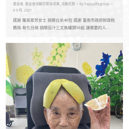
基金會
,
基金會活動花絮及成果
,
活動花絮
By
happylifegroup
6 9 月, 2021
感謝 羅吳翠芳女士 捐贈白米40包 感謝 臺南市政府財政稅
務局-新化分局 捐贈茄汁三文魚罐頭56組 讓需要的人…