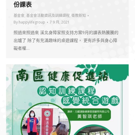
份課表
基金會
,
基金會活動資訊及訓練課程
,
衛教新知
By
happylifegroup
7 9 月, 2021
照過來照過來 溪北身障家照支持方案9月的課表熱騰騰的
出爐了 除了有充滿趣味的桌遊課程， 更有許多與身心障
礙者權…