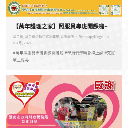
【萬年護理之家】照服員專班開課啦~
基金會
,
基金會活動花絮及成果
,
活動花絮
By
happylifegroup
6 9 月, 2021
#萬年照服員專班訓練開班啦 #學員們聚精會神上課 #充實
第二專長