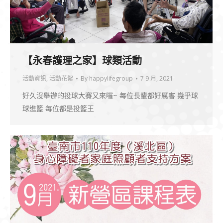
【永春護理之家】球類活動
活動資訊
,
活動花絮
By
happylifegroup
7 9 月, 2021
好久沒舉辦的投球大賽又來囉~ 每位長輩都好厲害 幾乎球
球進籃 每位都是投籃王