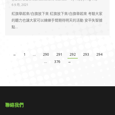
6 9 月, 2021
紅旗舉起來/白旗放下來 紅旗放下來/白旗舉起來 考驗大家
的聽力也讓大家可以練練手臂期待明天的活動 安平失智據
點…
←
1
…
290
291
292
293
294
…
376
→
聯絡我們