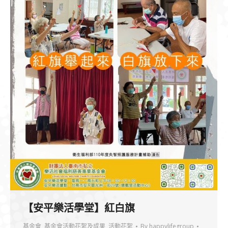
【安平樂活學堂】紅白旗
基金會
,
基金會活動花絮及成果
,
活動花絮
By
happylifegroup