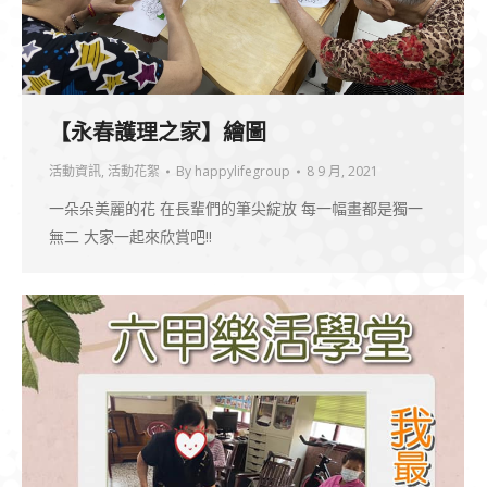
【永春護理之家】繪圖
活動資訊
,
活動花絮
By
happylifegroup
8 9 月, 2021
一朵朵美麗的花 在長輩們的筆尖綻放 每一幅畫都是獨一
無二 大家一起來欣賞吧!!