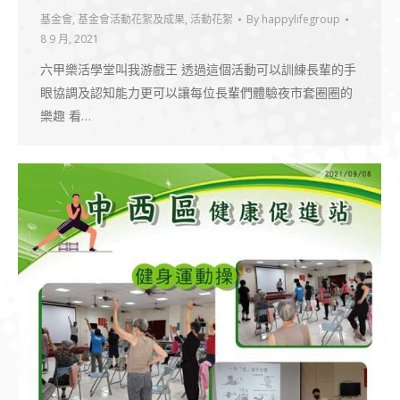
基金會
,
基金會活動花絮及成果
,
活動花絮
By
happylifegroup
8 9 月, 2021
六甲樂活學堂叫我游戲王 透過這個活動可以訓練長輩的手
眼協調及認知能力更可以讓每位長輩們體驗夜市套圈圈的
樂趣 看…