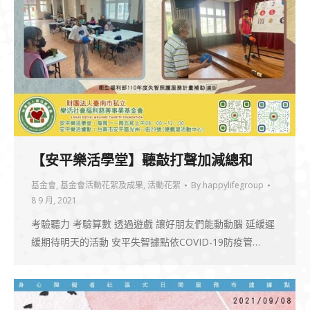
【安平樂活學堂】聽敲打聲加減總和
基金會
,
基金會活動花絮及成果
,
活動花絮
By
happylifegroup
8 9 月, 2021
考驗聽力 考驗算數 透過遊戲 讓好朋友們能動動腦 延緩遲
緩期待明天的活動 安平失智據點依COVID-19防疫管…