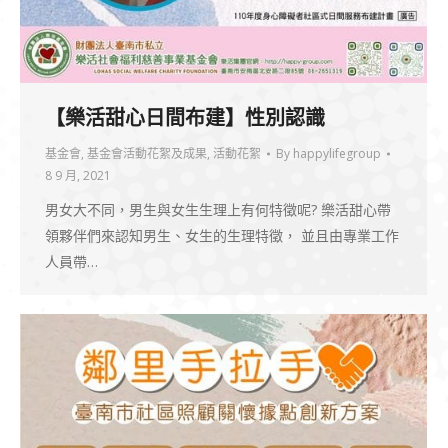
【樂活甜心日間布建】性別認識
基金會
,
基金會活動花絮及成果
,
活動花絮
By
happylifegroup
8 9 月, 2021
男女大不同，男生與女生生理上有何特徵呢? 樂活甜心帶
領夥伴們來認知男生、女生的生理特徵， 並且由專業工作
人員帶…