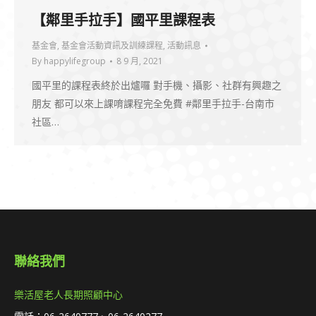
【鄰里手拉手】國平里課程表
基金會
,
基金會活動資訊及訓練課程
,
活動訊息
By
happylifegroup
8 9 月, 2021
國平里的課程表終於出爐囉 對手機、攝影、社群有興趣之
朋友 都可以來上課唷課程完全免費 #鄰里手拉手-台南市
社區…
聯絡我們
樂活屋老人長期照顧中心