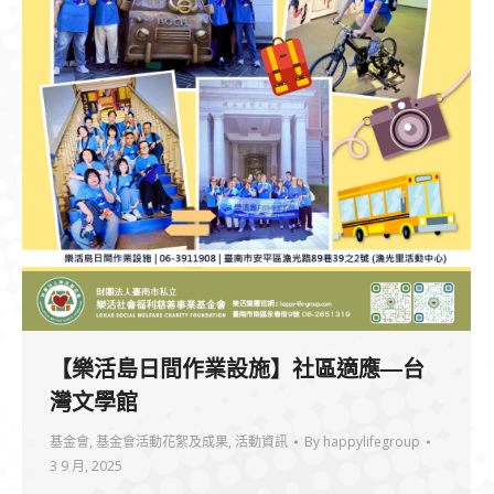
【樂活島日間作業設施】社區適應—台
灣文學館
基金會
,
基金會活動花絮及成果
,
活動資訊
By
happylifegroup
3 9 月, 2025