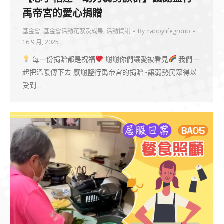
禹帝宮的愛心捐贈
基金會
,
基金會活動花絮及成果
,
活動資訊
By
happylifegroup
16 9 月, 2025
每一份捐贈都是祝福
謝謝你們讓愛被看見
我們一
起把溫暖傳下去 感謝鹽行禹帝宮的捐贈~讓弱勢民眾得以
受到…