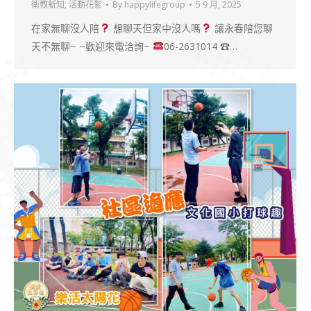
衛教新知
,
活動花絮
By
happylifegroup
5 9 月, 2025
在家無聊沒人陪
想聊天但家中沒人嗎
讓永春陪您聊
天不無聊~ ~歡迎來電洽詢~
06-2631014 ☎…