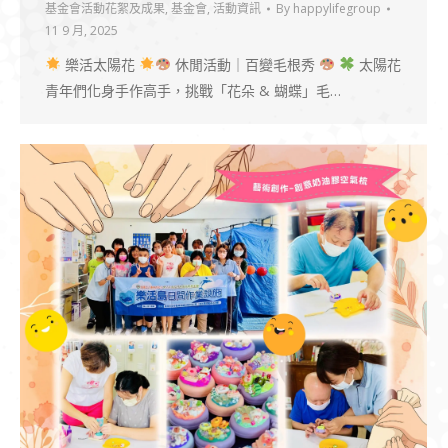
基金會活動花絮及成果
,
基金會
,
活動資訊
By
happylifegroup
11 9 月, 2025
樂活太陽花
休閒活動｜百變毛根秀
太陽花
青年們化身手作高手，挑戰「花朵 & 蝴蝶」毛…