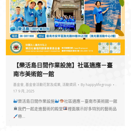
【樂活島日間作業設施】社區適應－臺
南市美術館一館
基金會
,
基金會活動花絮及成果
,
活動資訊
By
happylifegroup
17 9 月, 2025
樂活島日間作業設施
社區適應－臺南市美術館一館
我們一起走進藝術的殿堂
裡面展示好多特別的藝術品
帶…