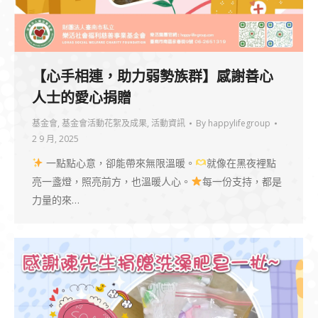
【心手相連，助力弱勢族群】感謝善心
人士的愛心捐贈
基金會
,
基金會活動花絮及成果
,
活動資訊
By
happylifegroup
2 9 月, 2025
一點點心意，卻能帶來無限溫暖。
就像在黑夜裡點
亮一盞燈，照亮前方，也溫暖人心。
每一份支持，都是
力量的來…