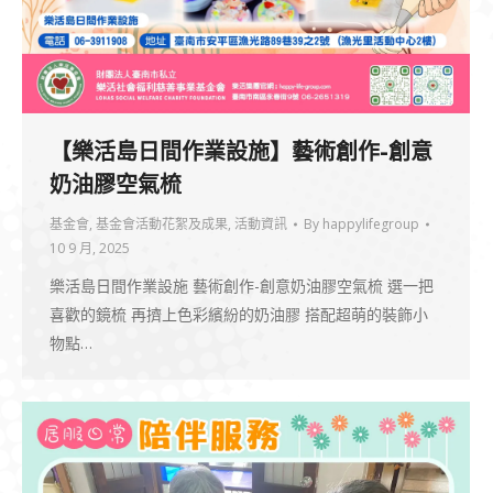
【樂活島日間作業設施】藝術創作-創意
奶油膠空氣梳
基金會
,
基金會活動花絮及成果
,
活動資訊
By
happylifegroup
10 9 月, 2025
樂活島日間作業設施 藝術創作-創意奶油膠空氣梳 選一把
喜歡的鏡梳 再擠上色彩繽紛的奶油膠 搭配超萌的裝飾小
物點…