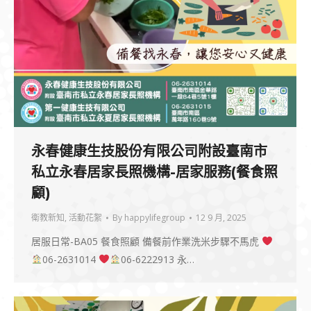
永春健康生技股份有限公司附設臺南市
私立永春居家長照機構-居家服務(餐食照
顧)
衛教新知
,
活動花絮
By
happylifegroup
12 9 月, 2025
居服日常-BA05 餐食照顧 備餐前作業洗米步驟不馬虎
06-2631014
06-6222913 永…