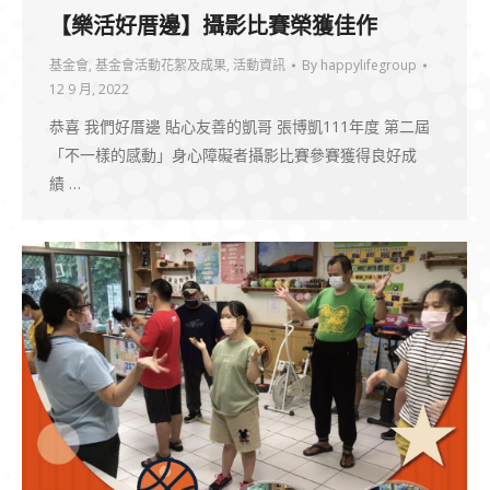
【樂活好厝邊】攝影比賽榮獲佳作
基金會
,
基金會活動花絮及成果
,
活動資訊
By
happylifegroup
12 9 月, 2022
恭喜 我們好厝邊 貼心友善的凱哥 張博凱111年度 第二屆
「不一樣的感動」身心障礙者攝影比賽參賽獲得良好成
績 …