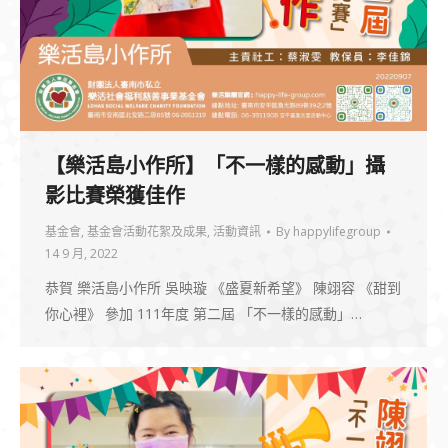
【樂活島小作所】「不一樣的感動」攝
影比賽榮獲佳作
基金會
,
基金會活動花絮及成果
,
活動資訊
By
happylifegroup
14 9 月, 2022
恭賀 樂活島小作所 吳映璇 《盛夏新希望》 陳翊容 《甜到
你心裡》 參加 111年度 第二屆 「不一樣的感動」…