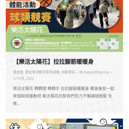
【樂活太陽花】拉拉腳筋暖暖身
基金會
,
基金會活動花絮及成果
,
活動資訊
By
happylifegroup
12 9 月, 2022
樂活太陽花 轉轉頭 轉轉手 拉拉腳筋暖暖身 暖身後就一起
來個拋球運動吧 看太陽花的智青們努力不懈讓球進藍 失
敗…