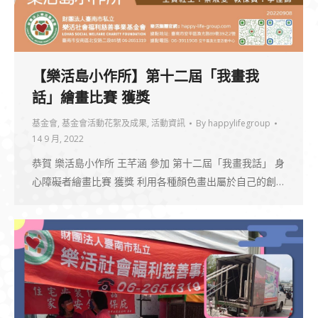
【樂活島小作所】第十二屆「我畫我
話」繪畫比賽 獲獎
基金會
,
基金會活動花絮及成果
,
活動資訊
By
happylifegroup
14 9 月, 2022
恭賀 樂活島小作所 王芊涵 參加 第十二屆「我畫我話」 身
心障礙者繪畫比賽 獲獎 利用各種顏色畫出屬於自己的創…