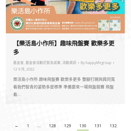
【樂活島小作所】趣味飛盤賽 歡樂多更
多
基金會
,
基金會活動花絮及成果
,
活動資訊
By
happylifegroup
12 9 月, 2022
樂活島小作所 趣味飛盤賽 歡樂多更多 雙腳打開與肩同寬
看我們智青的姿勢多麼標準 準備要來一場飛盤競賽 飛盤
看…
←
1
…
128
129
130
131
132