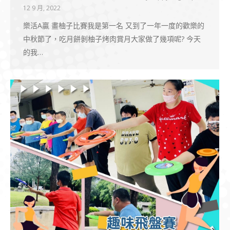
12 9 月, 2022
樂活A贏 畫柚子比賽我是第一名 又到了一年一度的歡樂的
中秋節了，吃月餅剝柚子烤肉賞月大家做了幾項呢? 今天
的我…