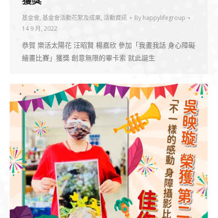
獲獎
基金會
,
基金會活動花絮及成果
,
活動資訊
By
happylifegroup
14 9 月, 2022
恭賀 樂活太陽花 汪昭賢 楊嘉欣 參加「我畫我話 身心障礙
繪畫比賽」獲獎 創意無限的畢卡索 就此誕生