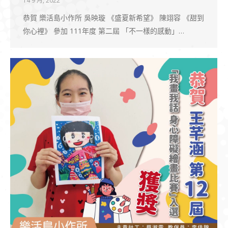
14 9 月, 2022
恭賀 樂活島小作所 吳映璇 《盛夏新希望》 陳翊容 《甜到
你心裡》 參加 111年度 第二屆 「不一樣的感動」…