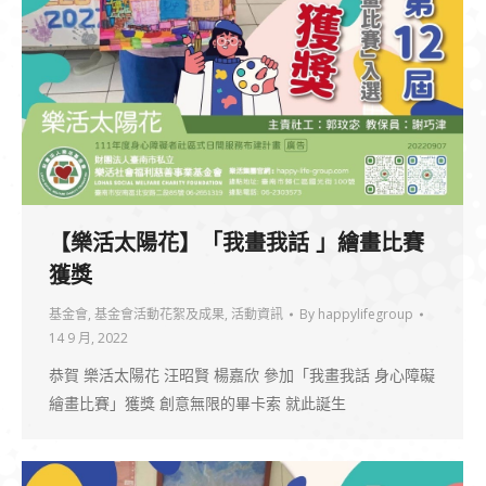
【樂活太陽花】「我畫我話 」繪畫比賽
獲獎
基金會
,
基金會活動花絮及成果
,
活動資訊
By
happylifegroup
14 9 月, 2022
恭賀 樂活太陽花 汪昭賢 楊嘉欣 參加「我畫我話 身心障礙
繪畫比賽」獲獎 創意無限的畢卡索 就此誕生