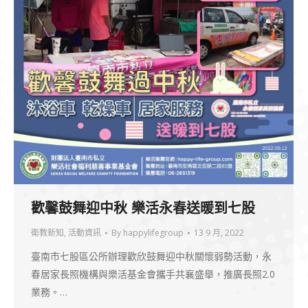
歡馨鼓舞迎中秋 樂活永春送暖到七股
衛教新知
,
活動資訊
By
happylifegroup
13 9 月, 2022
臺南市七股區公所辦理歡欣鼓舞迎中秋關懷弱勢活動，永
春居家長照機構與樂活基金會攜手共襄盛舉，推廣長照2.0
業務。…