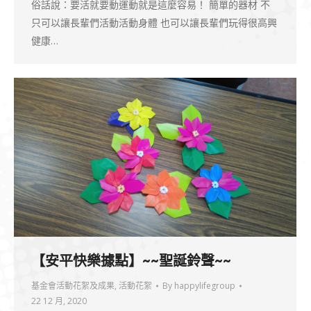
俗話說：要活就要動運動就是這麼容易！ 簡單的器材 不
只可以讓長輩們活動活動身體 也可以讓長輩們玩得很高興
健康…
【安平快樂據點】~~聖誕鈴聲~~
基金會活動花絮及成果
,
活動花絮
By
happylifegroup
22 12 月, 2020