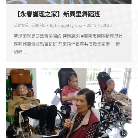
【永春護理之家】新興里舞蹈班
活動資訊
,
活動花絮
By
happylifegroup
25 12 月, 2020
聖誕節就是要熱熱鬧鬧的 特別感謝 #臺南市南區新興里社
區照顧關懷據點舞蹈班 前來陪伴長輩共度歡樂聖誕 一起
唱唱…