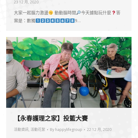
23 12 月, 2020
大家一起腦力激盪
動動腦時間
今天據點玩什麼
答
案是：數獨
9…
【永春護理之家】投籃大賽
活動資訊
,
活動花絮
By
happylifegroup
22 12 月, 2020