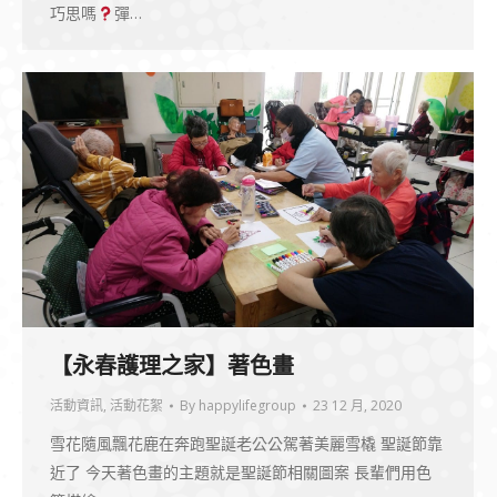
巧思嗎
彈…
【永春護理之家】著色畫
活動資訊
,
活動花絮
By
happylifegroup
23 12 月, 2020
雪花隨風飄花鹿在奔跑聖誕老公公駕著美麗雪橇 聖誕節靠
近了 今天著色畫的主題就是聖誕節相關圖案 長輩們用色