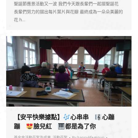
聖誕節應景活動又一波 我們今天跟長輩們一起摺聖誕花
長輩們努力的摺出每片葉片與花瓣 最終成為一朵朵美麗的
花 h…
【安平快樂據點】
心串串
心蹦
蹦
臉兒紅
都是為了你
基金會活動花絮及成果
,
活動花絮
By
happylifegroup