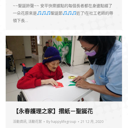
~~聖誕鈴聲~~ 安平快樂據點的每個長者都在身邊點綴了
一朵花原來是
聖誕節
近了!在社工老師的帶
領下長…
【永春護理之家】摺紙－聖誕花
活動資訊
,
活動花絮
By
happylifegroup
21 12 月, 2020