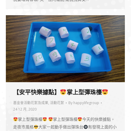
【安平快樂據點】
掌上型彈珠檯
基金會活動花絮及成果
,
活動花絮
By
happylifegroup
24 12 月, 2020
掌上型彈珠檯
掌上型彈珠檯
今天的快樂據點，
走夜市風格
大家一起動手做出彈珠台
有發現上面的小