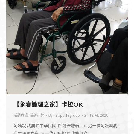
【永春護理之家】卡拉OK
活動資訊
,
活動花絮
By
happylifegroup
24 12 月, 2020
阿姨說:我要唱中華民國頌! 聽著聽著…， 另一位阿嬤叫我:
我要唱青春嶺! 又一位阿嬤說:幫我找舞女…