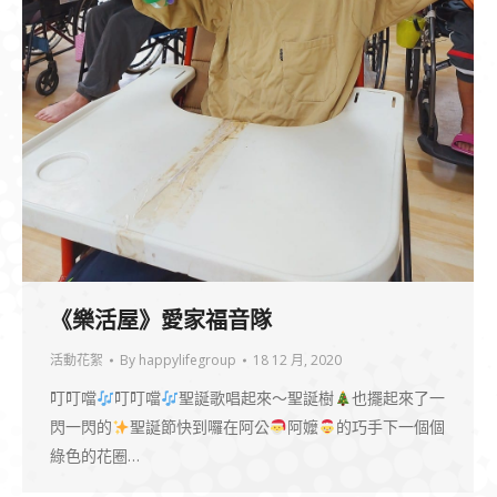
《樂活屋》愛家福音隊
活動花絮
By
happylifegroup
18 12 月, 2020
叮叮噹
叮叮噹
聖誕歌唱起來～聖誕樹
也擺起來了一
閃一閃的
聖誕節快到囉在阿公
阿嬤
的巧手下一個個
綠色的花圈…