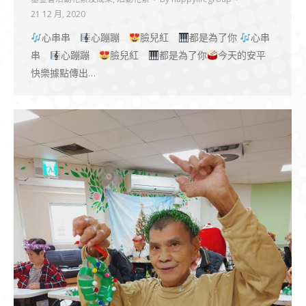
21 12 月, 2020
心串串
心蹦蹦
臉兒紅
都是為了你
心串
串
心蹦蹦
臉兒紅
都是為了你
今天的安平
快樂據點傳出…