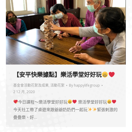
【安平快樂據點】樂活學堂好好玩
基金會活動花絮及成果
,
活動花絮
By
happylifegroup
2 12 月, 2020
今日課程～樂活學堂好好玩
樂活學堂好好玩
今天社工帶了桌遊來跟爺爺奶奶們一起玩
緊張剌激的
疊疊樂、好…