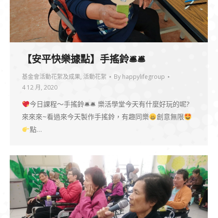
【安平快樂據點】手搖鈴🛎🛎
基金會活動花絮及成果
,
活動花絮
By
happylifegroup
4 12 月, 2020
今日課程～手搖鈴🛎🛎 樂活學堂今天有什麼好玩的呢?
來來來~看過來今天製作手搖鈴，有趣同樂
創意無限
點…