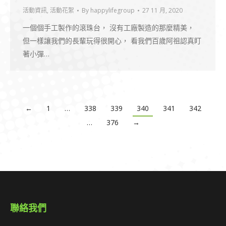
活動資訊
,
活動花絮
By
happylifegroup
27 11 月, 2020
一個個手工製作的滾珠台， 沒有工廠製造的那麼精美，
但一樣讓我們的長輩玩得很開心， 看我們百歲阿祖認真盯
著小彈…
←
1
…
338
339
340
341
342
…
376
→
聯絡我們