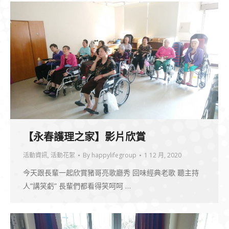
【永春護理之家】影片欣賞
活動資訊
,
活動花絮
By
happylifegroup
1 12 月, 2020
今天跟長輩一起欣賞豬哥亮歌廳秀 回味經典老歌 聽主持
人”講笑虧” 長輩們都看得笑呵呵 …