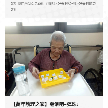
奶奶我們來到亞果遊艇了哦!哇~好美的船~哇~好美的碼頭
呢!!…
【萬年護理之家】翻滾吧~彈珠!