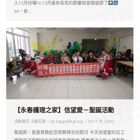
入12月份囉!☺12月最有氣氛的節慶就是聖誕節了
so，安…
【永春護理之家】信望愛－聖誕活動
活動資訊
,
活動花絮
By
happylifegroup
30 11 月, 2020
聖誕節，是基督教紀念耶穌降生的節日 今天信望愛的志工