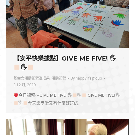
【安平快樂據點】GIVE ME FIVE! 🖐
🖐
基金會活動花絮及成果
,
活動花絮
By
happylifegroup
3 12 月, 2020
今日課程～GIVE ME FIVE! 🖐
🖐
GIVE ME FIVE! 🖐
🖐
今天樂學堂又有什麼好玩的…