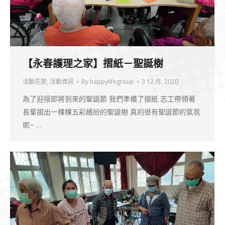
【永春護理之家】摺紙－聖誕樹
活動花絮
,
活動資訊
By
happylifegroup
3 12 月, 2020
為了迎接即將到來的聖誕節 我們準備了摺紙 志工帶領著
長輩摺出一棵棵五彩繽紛的聖誕樹 真的很有聖誕節的氣氛
呢~ …