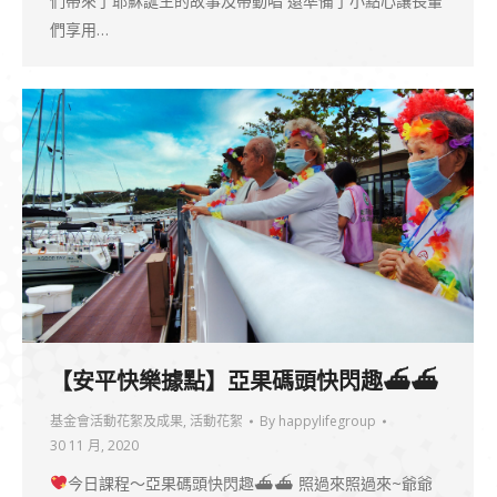
們帶來了耶穌誕生的故事及帶動唱 還準備了小點心讓長輩
們享用…
【安平快樂據點】亞果碼頭快閃趣⛴⛴
基金會活動花絮及成果
,
活動花絮
By
happylifegroup
30 11 月, 2020
今日課程～亞果碼頭快閃趣⛴⛴ 照過來照過來~爺爺