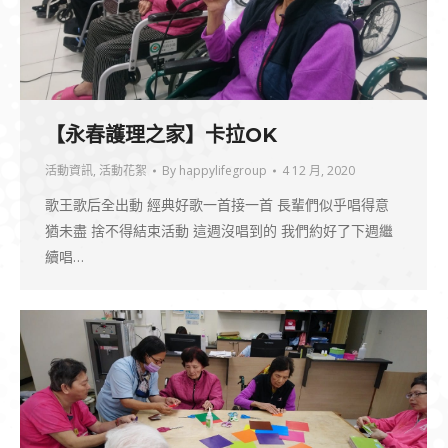
【永春護理之家】卡拉OK
活動資訊
,
活動花絮
By
happylifegroup
4 12 月, 2020
歌王歌后全出動 經典好歌一首接一首 長輩們似乎唱得意
猶未盡 捨不得結束活動 這週沒唱到的 我們約好了下週繼
續唱…