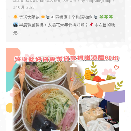
基金會
,
基金會活動花絮及成果
,
活動資訊
By
happylifegroup
2 10 月, 2025
樂活太陽花
社區適應｜全聯購物趣
早晨微風輕拂，太陽花青年們排好隊；
本次目的地
是…