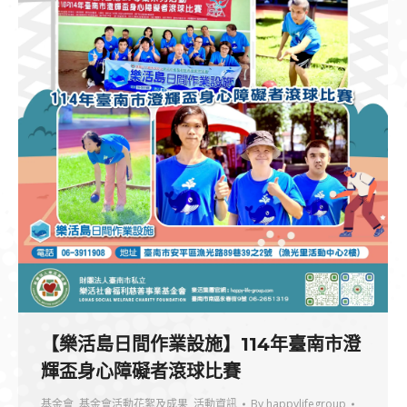
【樂活島日間作業設施】114年臺南市澄
輝盃身心障礙者滾球比賽
基金會
,
基金會活動花絮及成果
,
活動資訊
By
happylifegroup