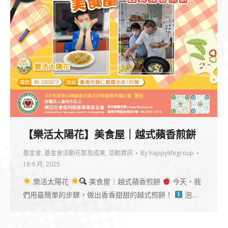
【樂活太陽花】美食屋｜越式蘋香煎餅
基金會
,
基金會活動花絮及成果
,
活動資訊
By
happylifegroup
18 9 月, 2025
樂活太陽花
美食屋｜越式蘋香煎餅
今天，我
們用最簡單的步驟，做出香香甜甜的越式煎餅！
泡…