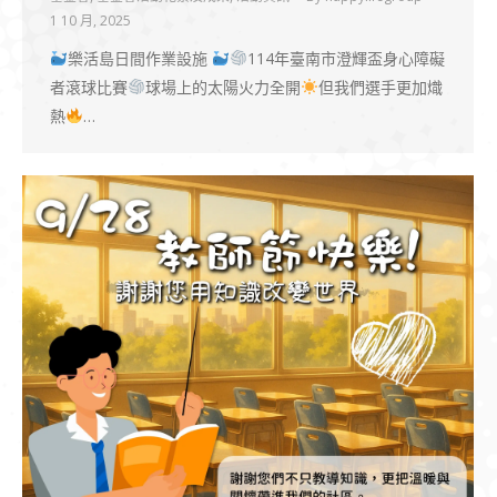
1 10 月, 2025
樂活島日間作業設施
114年臺南市澄輝盃身心障礙
者滾球比賽
球場上的太陽火力全開
但我們選手更加熾
熱
…