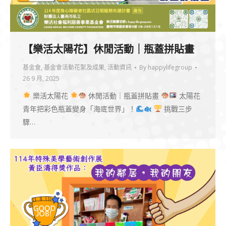
【樂活太陽花】休閒活動｜瓶蓋拼貼畫
基金會
,
基金會活動花絮及成果
,
活動資訊
By
happylifegroup
26 9 月, 2025
樂活太陽花
休閒活動｜瓶蓋拼貼畫
太陽花
青年把彩色瓶蓋變身「海底世界」！
挑戰三步
驟…