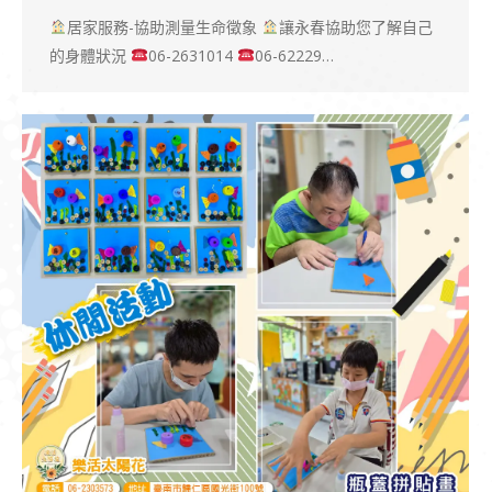
居家服務-協助測量生命徵象
讓永春協助您了解自己
的身體狀況
06-2631014
06-62229…