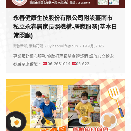
永春健康生技股份有限公司附設臺南市
私立永春居家長照機構-居家服務(基本日
常照顧)
衛教新知
,
活動花絮
By
happylifegroup
19 9 月, 2025
專業服務細心服務 協助打理長輩身體舒適 請放心交給永
春居家服務您。
06-2631014
06-622…