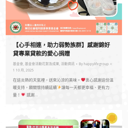
【心手相連，助力弱勢族群】感謝錦好
貸專業貸款的愛心捐贈
基金會
,
基金會活動花絮及成果
,
活動資訊
By
happylifegroup
1 10 月, 2025
在這炎熱的天氣裡，送來沁涼的美味。
衷心感謝這份溫
暖支持，願關懷持續延續
讓每一天都更幸福、更有力
量！
感謝…