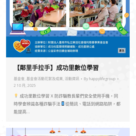
【鄰里手拉手】成功里數位學習
基金會
,
基金會活動花絮及成果
,
活動資訊
By
happylifegroup
2 10 月, 2025
成功里數位學習 X 防詐騙教長輩們安全使用手機，同
時學會辨識各種詐騙手法
從簡訊、電話到網路陷阱，都
能提高…