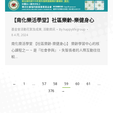
【南化樂活學堂】社區樂齡-樂健身心
基金會活動花絮及成果
,
活動資訊
By
happylifegroup
8 4 月, 2024
南化樂活學堂 【社區樂齡-樂健身心】 樂齡學習中心的核
心課程之一 ~ 是『社會參與』，失智長者的人際互動往往
較…
←
1
…
57
58
59
60
61
…
376
→