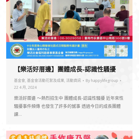
【樂活好厝邊】團體成長-認識性騷擾
基金會
,
基金會活動花絮及成果
,
活動資訊
By
happylifegroup
22 4 月, 2024
樂活好厝邊 ～熱烈招生中 團體成長-認識性騷擾 近年來性
騷擾事件頻傳 也發生了許多的憾事 透過今日的成長團體
課…