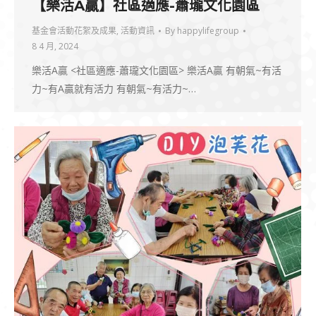
【樂活A贏】社區適應-蕭瓏文化園區
基金會活動花絮及成果
,
活動資訊
By
happylifegroup
8 4 月, 2024
樂活A贏 ​<社區適應-蕭瓏文化園區> 樂活A贏 有朝氣~有活
力~有A贏就有活力 有朝氣~有活力~…