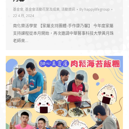
基金會
,
基金會活動花絮及成果
,
活動資訊
By
happylifegroup
22 4 月, 2024
南化樂活學堂 【家屬支持團體-手作康乃馨】 今年度家屬
支持課程從本月開始，再次邀請中華醫事科技大學黃月珠
老師來…