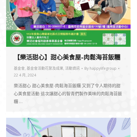
【樂活甜心】甜心美食屋-肉鬆海苔飯糰
基金會
,
基金會活動花絮及成果
,
活動資訊
By
happylifegroup
22 4 月, 2024
樂活甜心 甜心美食屋-肉鬆海苔飯糰 又到了令人期待的甜
心美食屋活動 這次讓甜心的智青們製作美味的肉鬆海苔飯
糰 …