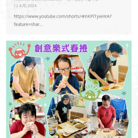
12 4 月, 2024
https://www.youtube.com/shorts/4mKPlTywHrA?
feature=shar…