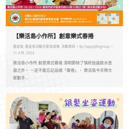
【樂活島小作所】創意樂式春捲
基金會
,
基金會活動花絮及成果
,
活動資訊
By
happylifegroup
11 4 月, 2024
樂活島小作所 創意樂式春捲 清明節除了慎終追遠飲水思
源之外， 一定不能忘記品嚐「春捲」， 樂活島今天帶大
家動手…