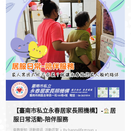
【臺南市私立永春居家長照機構】-
居
服日常活動-陪伴服務
衛教新知
,
活動資訊
,
活動花絮
By
happylifegroup