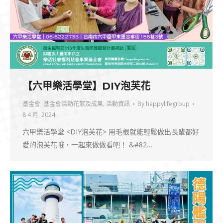
【六甲樂活學堂】DIY泡芙花
基金會
,
基金會活動花絮及成果
,
活動資訊
By
happylifegroup
8 4 月, 2024
六甲樂活學堂 <DIY泡芙花> 用毛根就能輕鬆做出長輩都好
愛的泡芙花哦，一起來做做看吧！ &#82…