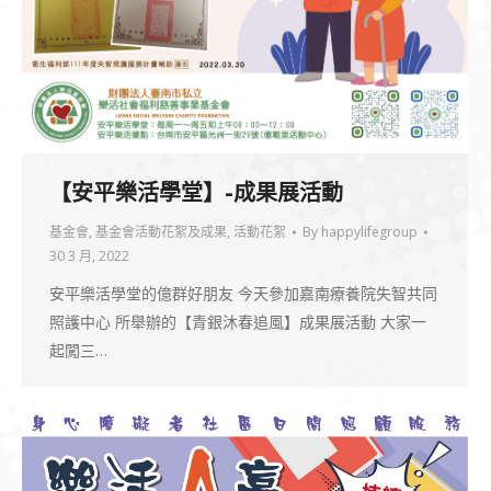
【安平樂活學堂】-成果展活動
基金會
,
基金會活動花絮及成果
,
活動花絮
By
happylifegroup
30 3 月, 2022
安平樂活學堂的億群好朋友 今天參加嘉南療養院失智共同
照護中心 所舉辦的【青銀沐春追風】成果展活動 大家一
起闖三…