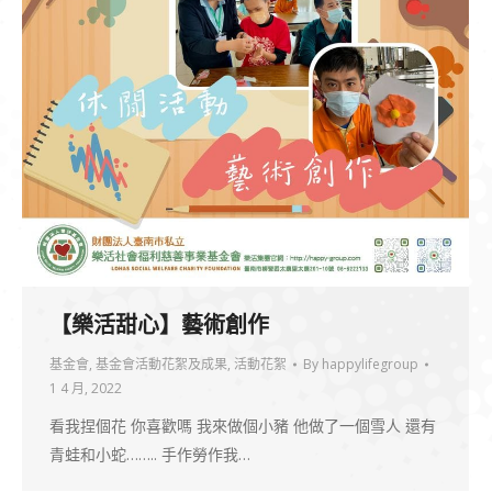
【樂活甜心】藝術創作
基金會
,
基金會活動花絮及成果
,
活動花絮
By
happylifegroup
1 4 月, 2022
看我捏個花 你喜歡嗎 我來做個小豬 他做了一個雪人 還有
青蛙和小蛇…….. 手作勞作我…