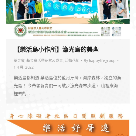
【樂活島小作所】漁光島的美🏝
基金會
,
基金會活動花絮及成果
,
活動花絮
By
happylifegroup
1 4 月, 2022
樂活島都知道 樂活島位於藍月牙灣，海岸森林，獨立的漁
光島！ 今帶領智青們一同散步漁光森林步道， 山裡來海
裡去的…