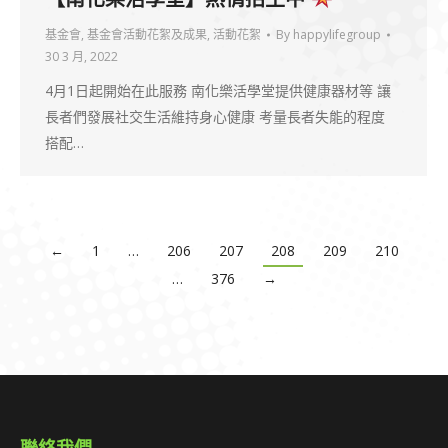
基金會
,
基金會活動花絮及成果
,
活動花絮
By
happylifegroup
30 3 月, 2022
4月1日起開始在此服務 南化樂活學堂提供健康器材等 讓
長者們發展社交生活維持身心健康 考量長者失能的程度
搭配…
←
1
…
206
207
208
209
210
…
376
→