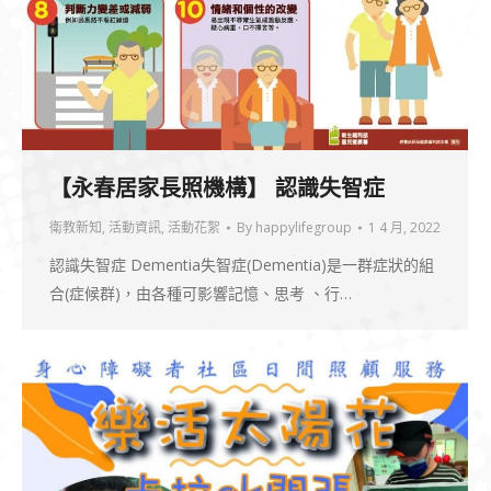
【永春居家長照機構】 認識失智症
衛教新知
,
活動資訊
,
活動花絮
By
happylifegroup
1 4 月, 2022
認識失智症 Dementia失智症(Dementia)是一群症狀的組
合(症候群)，由各種可影響記憶、思考 、行…