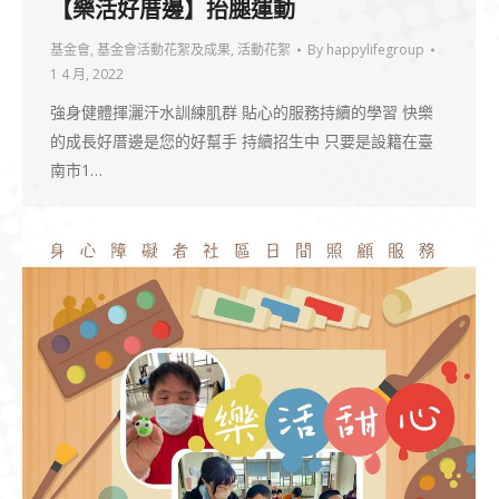
【樂活好厝邊】抬腿運動
基金會
,
基金會活動花絮及成果
,
活動花絮
By
happylifegroup
1 4 月, 2022
強身健體揮灑汗水訓練肌群 貼心的服務持續的學習 快樂
的成長好厝邊是您的好幫手 持續招生中 只要是設籍在臺
南市1…