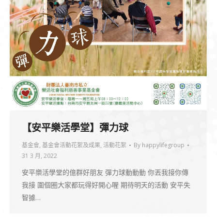
【安平樂活學堂】彈力球
基金會
,
基金會活動花絮及成果
,
活動花絮
By
happylifegroup
31 3 月, 2022
安平樂活學堂的億群好朋友 彈力球動動動 你丟我接你傳
我接 圍個圈大家都玩得好開心喔 期待明天的活動 安平失
智據…