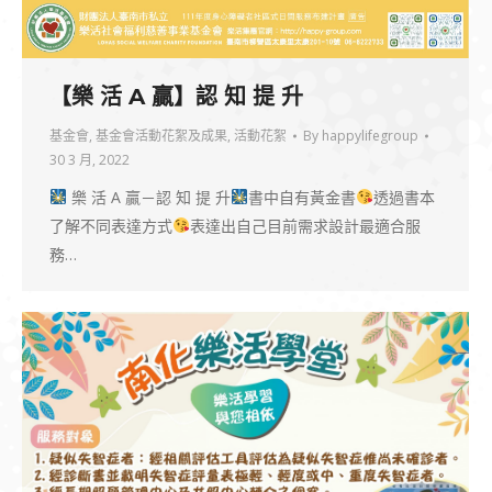
【樂 活 A 贏】認 知 提 升
基金會
,
基金會活動花絮及成果
,
活動花絮
By
happylifegroup
30 3 月, 2022
樂 活 A 贏－認 知 提 升
書中自有黃金書
透過書本
了解不同表達方式
表達出自己目前需求設計最適合服
務…