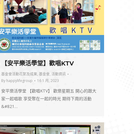
【安平樂活學堂】歡唱KTV
基金會活動花絮及成果
,
基金會
,
活動資訊
By
happylifegroup
16 1 月, 2023
安平樂活學堂 【歡唱KTV】 歡樂星期五 開心的跟大
家一起唱歌 享受聚在一起的時光 期待下周的活動
&#821…