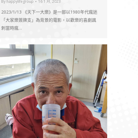
By
happylifegroup
16 1 月, 2023
2023/1/13 《天下一大樂》是一部以1980年代瘋迷
「大家樂簽牌支」為背景的電影，以歡樂的喜劇諷
刺當時瘋…