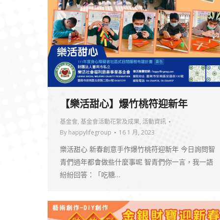
【樂活甜心】爆竹桃符迎新年
基金會
,
基金會活動花絮及成果
,
活動資訊
By
happylifegroup
16 1 月, 2023
樂活甜心 新春創意手作爆竹桃符迎新年 今日詢問智
青們過年都會做些什麼事呢 智青們你一言，我一語
紛紛回答：「吃糖…