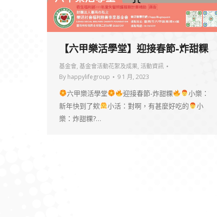
【六甲樂活學堂】迎接春節-炸甜粿
基金會
,
基金會活動花絮及成果
,
活動資訊
By
happylifegroup
9 1 月, 2023
六甲樂活學堂
迎接春節-炸甜粿
小樂：
新年快到了欸
小活：對啊，有甚麼好吃的
小
樂：炸甜粿?…