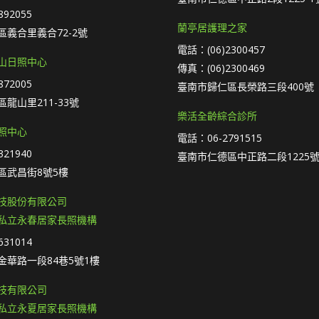
92055
蘭亭居護理之家
義合里義合72-2號
電話：(06)2300457
山日照中心
傳真：(06)2300469
72005
臺南市歸仁區長榮路三段400號
龍山里211-33號
樂活全齡綜合診所
照中心
電話：06-2791515
21940
臺南市仁德區中正路二段1225號
區武昌街8號5樓
技股份有限公司
私立永春居家長照機構
31014
金華路一段84巷5號1樓
技有限公司
私立永夏居家長照機構