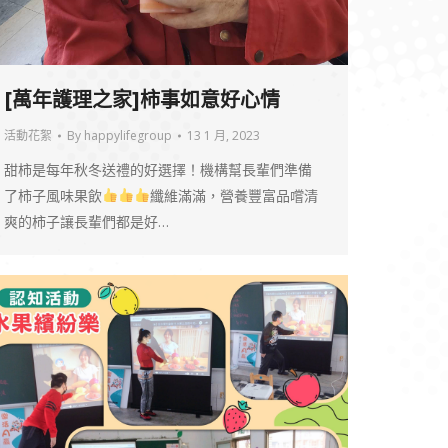
[萬年護理之家]柿事如意好心情
活動花絮
By
happylifegroup
13 1 月, 2023
甜柿是每年秋冬送禮的好選擇！機構幫長輩們準備
了柿子風味果飲
纖維滿滿，營養豐富品嚐清
爽的柿子讓長輩們都是好…