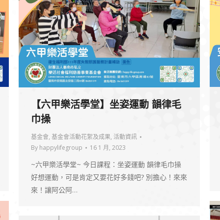
【六甲樂活學堂】坐姿運動 韻律毛
巾操
基金會
,
基金會活動花絮及成果
,
活動資訊
By
happylifegroup
16 1 月, 2023
~六甲樂活學堂~ 今日課程：坐姿運動 韻律毛巾操
好想運動，可是肯定又要花好多錢吧? 別擔心！來來
來！讓阿公阿…