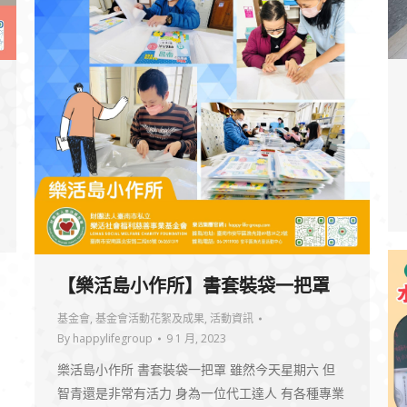
【樂活島小作所】書套裝袋一把罩
基金會
,
基金會活動花絮及成果
,
活動資訊
By
happylifegroup
9 1 月, 2023
樂活島小作所 書套裝袋一把罩 雖然今天星期六 但
智青還是非常有活力 身為一位代工達人 有各種專業