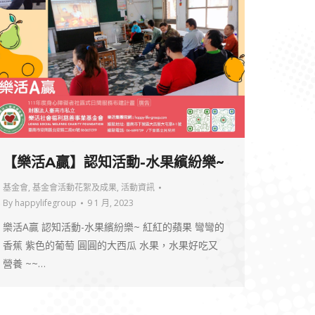
【樂活A贏】認知活動-水果繽紛樂~
基金會
,
基金會活動花絮及成果
,
活動資訊
By
happylifegroup
9 1 月, 2023
樂活A贏 認知活動-水果繽紛樂~ 紅紅的蘋果 彎彎的
香蕉 紫色的葡萄 圓圓的大西瓜 水果，水果好吃又
營養 ~~…