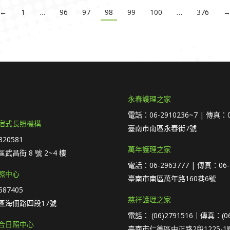
←
1
…
96
97
98
99
100
…
376
永春護理之家
電話：06-2910236~7 | 傳真：0
宿式長照機構
臺南市南區永春街7號
20581
萬年護理之家
武昌街 8 號 2~4 樓
電話：06-2963777 | 傳真：06-
照中心
臺南市南區萬年路160巷6號
87405
慈祥護理之家
區海佃路四段17號
電話： (06)2791516｜傳真：(06
合日照中心
臺南市仁德區中正路2段1225-1