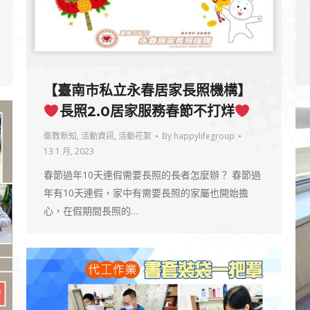
【臺南市私立永春居家長照機構】
長照2.0居家服務春節不打烊
衛教新知
,
活動資訊
,
活動花絮
By
happylifegroup
13 1 月, 2023
春節過年10天連假需要長照的長者怎麼辦？ 春節過
年有10天連假，家中有需要長照的家屬也開始擔
心，在假期間長照的…