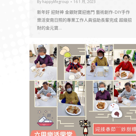
By
happylifegroup
16 1 月, 2023
新年好 迎財神 金銀財寶迎進門 藝術創作-DIY手作
樂活安南日照的專業工作人員協助長輩完成 超級招
財的金元寶…