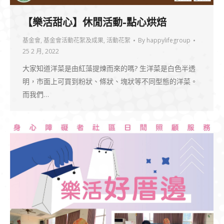
【樂活甜心】休閒活動-點心烘焙
基金會
,
基金會活動花絮及成果
,
活動花絮
By
happylifegroup
25 2 月, 2022
大家知道洋菜是由紅藻提煉而來的嗎? 生洋菜是白色半透
明，市面上可買到粉狀、條狀、塊狀等不同型態的洋菜。
而我們…