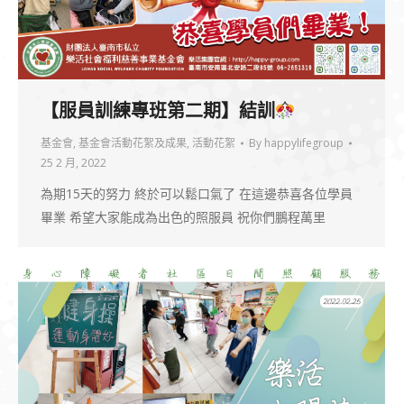
【服員訓練專班第二期】結訓
基金會
,
基金會活動花絮及成果
,
活動花絮
By
happylifegroup
25 2 月, 2022
為期15天的努力 終於可以鬆口氣了 在這邊恭喜各位學員
畢業 希望大家能成為出色的照服員 祝你們鵬程萬里