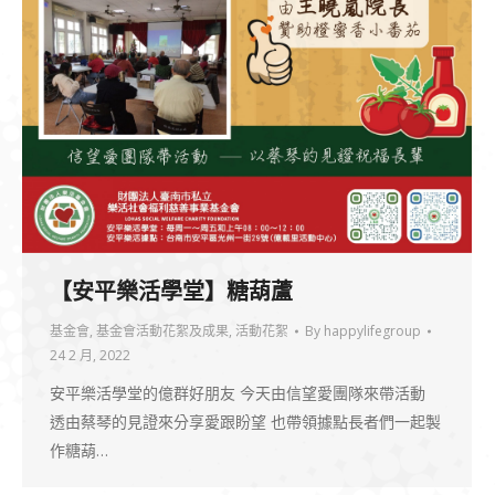
【安平樂活學堂】糖葫蘆
基金會
,
基金會活動花絮及成果
,
活動花絮
By
happylifegroup
24 2 月, 2022
安平樂活學堂的億群好朋友 今天由信望愛團隊來帶活動
透由蔡琴的見證來分享愛跟盼望 也帶領據點長者們一起製
作糖葫…