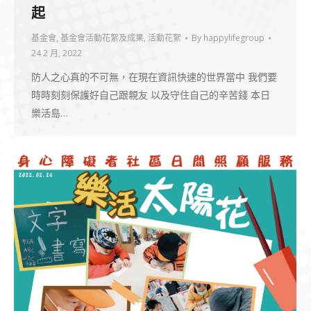
起
基金會
,
基金會活動花絮及成果
,
活動花絮
By
happylifegroup
24 2 月, 2022
防人之心真的不可無，在現在資訊快速的世界當中 我們要
時時刻刻保護好自己跟親友 以及守住自己的辛苦錢 本日
樂活島…