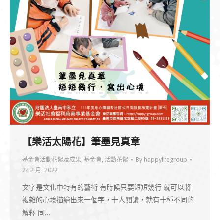
【樂活太陽花】筆墨見真章
基金會活動花絮及成果
,
基金會
,
活動花絮
By
happylifegroup
24 2 月, 2022
文字是文化中特有的藝術 有時候只要短短幾行 就可以將
複雜的心境描繪出來一個字，十人閱讀，就有十種不同的
解釋 同…