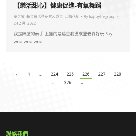
【樂活甜心】健康促進-有氧舞蹈
基金會
,
基金會活動花絮及成果
,
活動花絮
By
happylifegroup
24 2 月, 2022
我是隔壁的泰手 上抓的是藤蔓我盪來盪去真好玩 Say
woo woo woo
←
1
…
224
225
226
227
228
…
376
→
聯絡我們