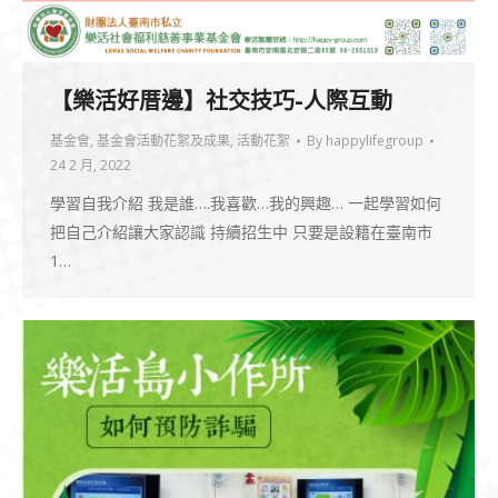
【樂活好厝邊】社交技巧-人際互動
基金會
,
基金會活動花絮及成果
,
活動花絮
By
happylifegroup
24 2 月, 2022
學習自我介紹 我是誰….我喜歡…我的興趣… 一起學習如何
把自己介紹讓大家認識 持續招生中 只要是設籍在臺南市
1…