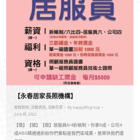
【永春居家長照機構】
衛教新知
,
活動資訊
,
活動花絮
By
happylifegroup
24 6 月, 2022
【徵】【徵】【徵】居服員6/4拆帳制，你拿6成，公司4
成ABG碼通通拆給你們重點是我們區域廣，進案快我們還