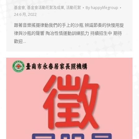
基金會
,
基金會活動花絮及成果
,
活動花絮
By
happylifegroup
24 6 月, 2022
跟著音樂搖擺律動我們的手上的沙瓶 辨識節奏的快慢用旋
律與沙瓶的聲響 陶冶性情運動訓練肌力 持續招生中 期待
歡迎…