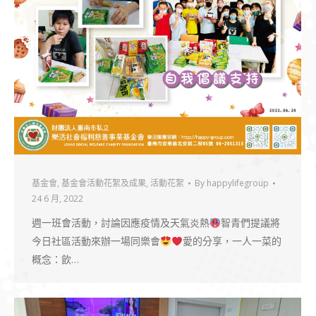
基金會
,
基金會活動花絮及成果
,
活動花絮
By
happylifegroup
24 6 月, 2022
週一班會活動，討論因應疫情及天氣炎熱
智青們提議將
今日社區活動來辦一場同樂會
愛的分享，一人一菜的
概念：飲…