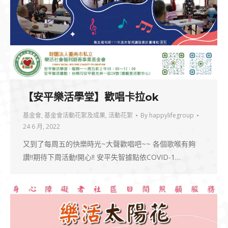
【安平樂活學堂】歡唱卡拉ok
基金會
,
基金會活動花絮及成果
,
活動花絮
By
happylifegroup
24 6 月, 2022
又到了每周五的快樂時光~大聲歡唱吧~~ 各個歌喉有夠
讚!!期待下周活動!開心!! 安平失智據點依COVID-1…