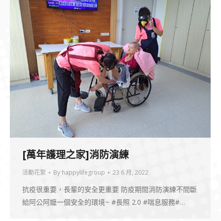
[萬年護理之家]消防演練
活動花絮
By
happylifegroup
23 6 月, 2022
抗疫很重要，長輩的安全更重要 防疫期間消防演練不間斷
給阿公阿嬤一個安全的環境~ #長照 2.0 #喘息服務#…