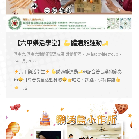
【六甲樂活學堂】
體適能運動
基金會
,
基金會活動花絮及成果
,
活動花絮
By
happylifegroup
24 6 月, 2022
六甲樂活學堂
體適能運動
⏭配合著音樂的節奏
⏮
引導著長輩活動身體
唱唱、跳跳，保持健康
手腦…