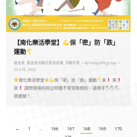
【南化樂活學堂】
保「密」防「跌」
運動
基金會
,
基金會活動花絮及成果
,
活動花絮
By
happylifegroup
23 6 月, 2022
南化樂活學堂
保「密」防「跌」運動
來
來
來
請問現場的阿公阿嬤不常常跌倒的，請舉手🖐🖐🖐
很遺憾！…
←
1
…
166
167
168
169
170