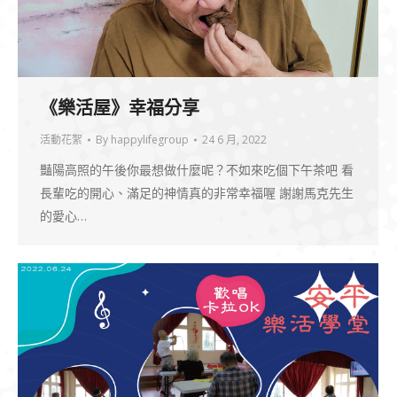
《樂活屋》幸福分享
活動花絮
By
happylifegroup
24 6 月, 2022
豔陽高照的午後你最想做什麼呢？不如來吃個下午茶吧 看
長輩吃的開心、滿足的神情真的非常幸福喔 謝謝馬克先生
的愛心…