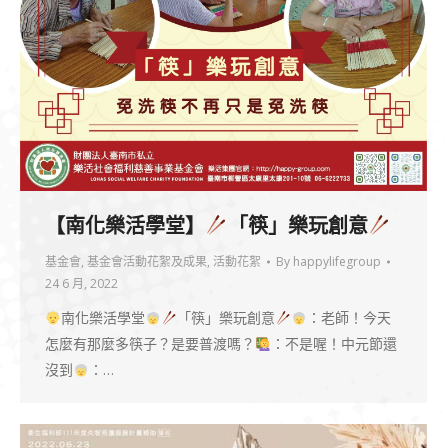
【南化樂活學堂】
「筷」樂玩創意
基金會
,
基金會活動花絮及成果
,
活動花絮
By
happylifegroup
24 6 月, 2022
南化樂活學堂
「筷」樂玩創意
：老師！今天
怎麼有那麼多筷子？是要普渡嗎？
：不是喔！中元節還
沒到
：…