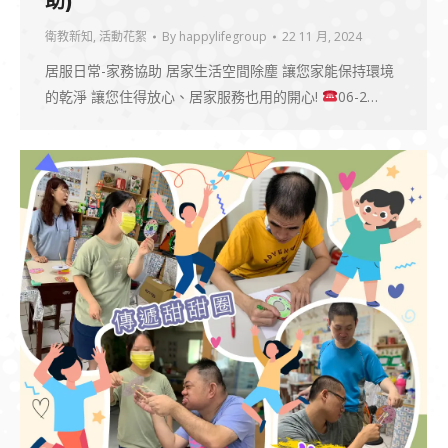
助)
衛教新知
,
活動花絮
By
happylifegroup
22 11 月, 2024
居服日常-家務協助 居家生活空間除塵 讓您家能保持環境
的乾淨 讓您住得放心、居家服務也用的開心!
06-2…