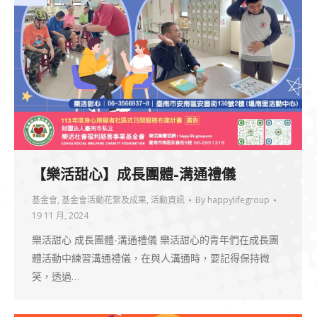
【樂活甜心】成長團體-溝通禮儀
基金會
,
基金會活動花絮及成果
,
活動資訊
By
happylifegroup
19 11 月, 2024
樂活甜心 成長團體-溝通禮儀 樂活甜心的青年們在成長團
體活動中練習溝通禮儀，在與人溝通時，要記得保持微
笑，透過…