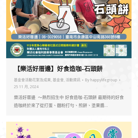
【樂活好厝邊】好食造咖-石頭餅
基金會活動花絮及成果
,
基金會
,
活動資訊
By
happylifegroup
25 11 月, 2024
樂活好厝邊 ～熱烈招生中 好食造咖-石頭餅 最期待的好食
造咖終於來了從打蛋、麵粉打勻、煎餅、塗果醬…