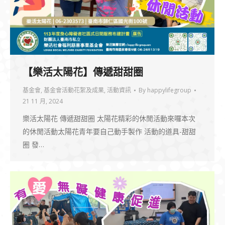
【樂活太陽花】傳遞甜甜圈
基金會
,
基金會活動花絮及成果
,
活動資訊
By
happylifegroup
21 11 月, 2024
樂活太陽花 傳遞甜甜圈 太陽花精彩的休閒活動來囉本次
的休閒活動太陽花青年要自己動手製作 活動的道具-甜甜
圈 發…