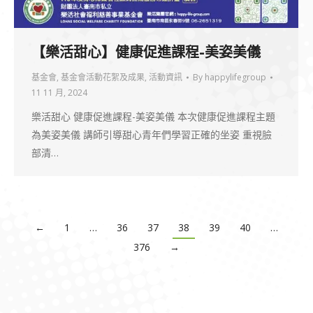
【樂活甜心】健康促進課程-美姿美儀
基金會
,
基金會活動花絮及成果
,
活動資訊
By
happylifegroup
11 11 月, 2024
樂活甜心 健康促進課程-美姿美儀 本次健康促進課程主題
為美姿美儀 講師引導甜心青年們學習正確的坐姿 重視臉
部清…
←
1
…
36
37
38
39
40
…
376
→