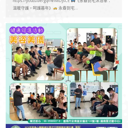
https://youtu.be/gqn4nMDjsCE
《永春到宅沐浴車：
溫暖守護，呵護暮年》
永春到宅…