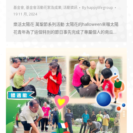
基金會
,
基金會活動花絮及成果
,
活動資訊
By
happylifegroup
19 11 月, 2024
樂活太陽花 萬聖節系列活動 太陽花的halloween來囉太陽
花青年為了這個特別的節日事先完成了專屬個人的南瓜…