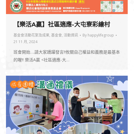
【樂活A贏】社區適應-大屯寮彩繪村
基金會活動花絮及成果
,
基金會
,
活動資訊
By
happylifegroup
21 11 月, 2024
班會開始….請大家踴躍發言!!攸關自己權益和義務是最基本
的喔!! 樂活A贏 ​<社區適應-大…