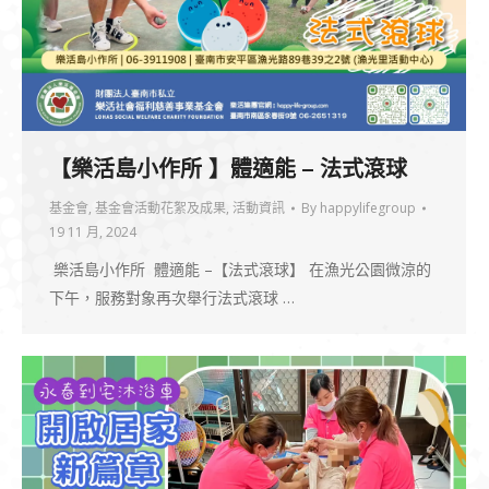
【樂活島小作所 】體適能 – 法式滾球
基金會
,
基金會活動花絮及成果
,
活動資訊
By
happylifegroup
19 11 月, 2024
樂活島小作所 體適能 –【法式滾球】 在漁光公園微涼的
下午，服務對象再次舉行法式滾球 …