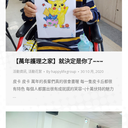
【萬年護理之家】就決定是你了~~~
活動資訊
,
活動花絮
By
happylifegroup
30 10 月, 2020
皮卡 皮卡 萬年的長輩們真的很會畫喔 每一隻皮卡丘都很
有特色 每個人都露出很有成就感的笑容~(十萬伏特的魅力
…