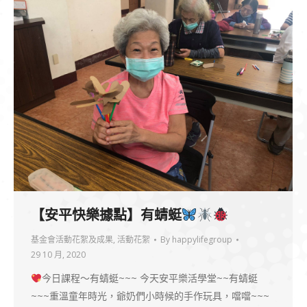
【安平快樂據點】有蜻蜓
基金會活動花絮及成果
,
活動花絮
By
happylifegroup
29 10 月, 2020
今日課程～有蜻蜓~~~ 今天安平樂活學堂~~有蜻蜓
~~~重溫童年時光，爺奶們小時候的手作玩具，噹噹~~~