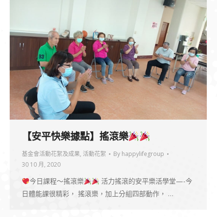
【安平快樂據點】搖滾樂
基金會活動花絮及成果
,
活動花絮
By
happylifegroup
30 10 月, 2020
今日課程～搖滾樂
活力搖滾的安平樂活學堂—-今
日體能課很精彩， 搖滾樂，加上分組四部動作， …