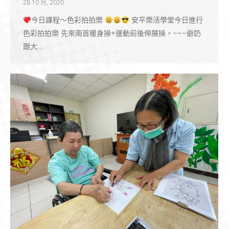
28 10 月, 2020
今日課程～色彩拍拍樂
安平樂活學堂今日進行
色彩拍拍樂 先來兩首暖身操+運動前後伸展操，~~~爺奶
跟大…