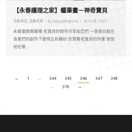
【永春護理之家】蠟筆畫－神奇寶貝
活動資訊
,
活動花絮
By
happylifegroup
28 10 月, 2020
永春畫廊開幕囉 老寶貝的傑作分享給您們 一張張白紙在
長輩們的創作下變得五彩繽紛 欣賞著老寶貝的作畫 愉悅
地吃著…
←
1
…
344
345
346
347
348
…
376
→