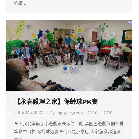
竹蜻…
【永春護理之家】保齡球PK賽
活動花絮
,
活動資訊
By
happylifegroup
29 10 月, 2020
今天我們準備了小遊戲跟長輩們互動 套圈圈遊戲個個都神
準命中目標 保齡球遊戲全倒只是小意思 大家怎麼都這麼