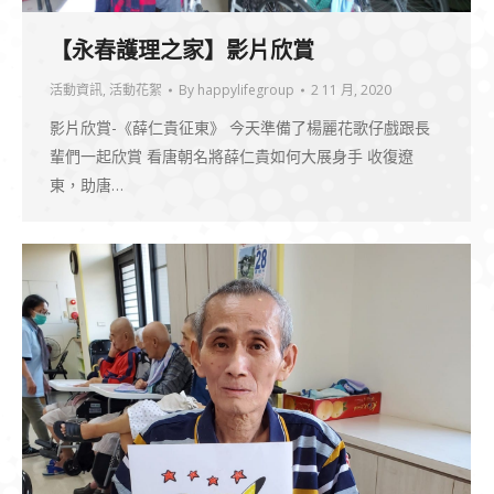
【永春護理之家】影片欣賞
活動資訊
,
活動花絮
By
happylifegroup
2 11 月, 2020
影片欣賞-《薛仁貴征東》 今天準備了楊麗花歌仔戲跟長
輩們一起欣賞 看唐朝名將薛仁貴如何大展身手 收復遼
東，助唐…