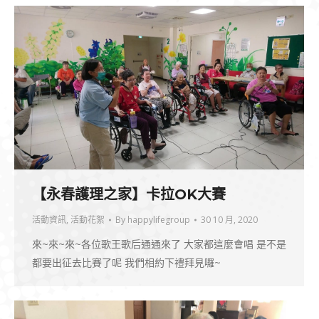
【永春護理之家】卡拉OK大賽
活動資訊
,
活動花絮
By
happylifegroup
30 10 月, 2020
來~來~來~各位歌王歌后通通來了 大家都這麼會唱 是不是
都要出征去比賽了呢 我們相約下禮拜見囉~