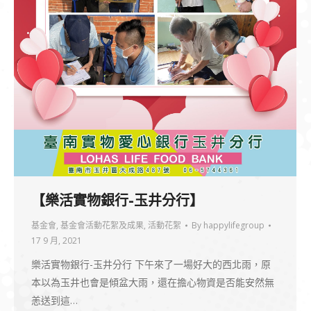
【樂活實物銀行-玉井分行】
基金會
,
基金會活動花絮及成果
,
活動花絮
By
happylifegroup
17 9 月, 2021
樂活實物銀行-玉井分行 下午來了一場好大的西北雨，原
本以為玉井也會是傾盆大雨，還在擔心物資是否能安然無
恙送到這…