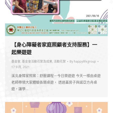
【身心障礙者家庭照顧者支持服務】一
起樂遊遊
基金會
,
基金會活動花絮及成果
,
活動花絮
By
happylifegroup
17 9 月, 2021
溪北身障家照案：舒壓課程－今日樂遊遊 今天一樣由桌遊
老師帶領大家體驗各類桌遊， 透過蓋房子與諾亞方舟桌
遊，讓學…