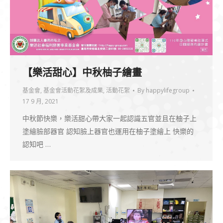
【樂活甜心】中秋柚子繪畫
基金會
,
基金會活動花絮及成果
,
活動花絮
By
happylifegroup
17 9 月, 2021
中秋節快樂，樂活甜心帶大家一起認識五官並且在柚子上
塗繪臉部器官 認知臉上器官也運用在柚子塗繪上 快樂的
認知吧 …