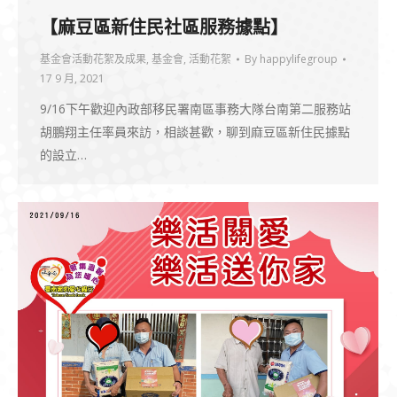
【麻豆區新住民社區服務據點】
基金會活動花絮及成果
,
基金會
,
活動花絮
By
happylifegroup
17 9 月, 2021
9/16下午歡迎內政部移民署南區事務大隊台南第二服務站
胡鵬翔主任率員來訪，相談甚歡，聊到麻豆區新住民據點
的設立…