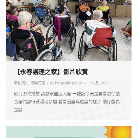
【永春護理之家】影片欣賞
活動資訊
,
活動花絮
By
happylifegroup
17 9 月, 2021
影片即將播放 請觀眾盡速入座 一聽說今天是要看歌仔戲
長輩們都很踴躍地參加 看看這座無虛席的樣子 歌仔戲真
是魅…