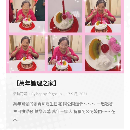
【萬年護理之家】
活動花絮
By
happylifegroup
17 9 月, 2021
萬年可愛的劉青阿嬤生日囉 阿公阿嬤們～～～ 一起唱著
生日快樂歌 歡樂溫馨 萬年ㄧ家人 祝福阿公阿嬤們～～ 在
未…