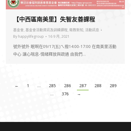
【中西區南美里】失智友善課程
基金會
,
基金會活動資訊及訓練課程
,
衛教新知
,
活動訊息
By
happylifegroup
16 9 月, 2021
號外號外 眠啊在09/17(五)ㄟ撥14:00-17:00 在南美里活動
中心 讓心喘息-情緒釋放與疏通 由我們…
←
1
…
285
286
287
288
289
…
376
→