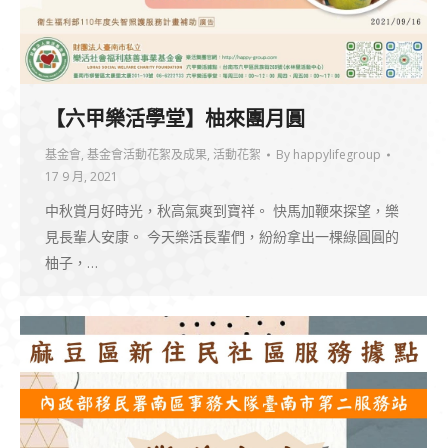
【六甲樂活學堂】柚來團月圓
基金會
,
基金會活動花絮及成果
,
活動花絮
By
happylifegroup
17 9 月, 2021
中秋賞月好時光，秋高氣爽到寶祥。 快馬加鞭來探望，樂
見長輩人安康。 今天樂活長輩們，紛紛拿出一棵綠圓圓的
柚子，…