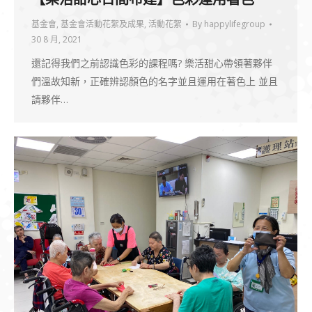
基金會
,
基金會活動花絮及成果
,
活動花絮
By
happylifegroup
30 8 月, 2021
還記得我們之前認識色彩的課程嗎? 樂活甜心帶領著夥伴
們溫故知新，正確辨認顏色的名字並且運用在著色上 並且
請夥伴…