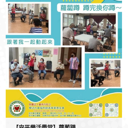
【安平樂活學堂】蘿蔔蹲