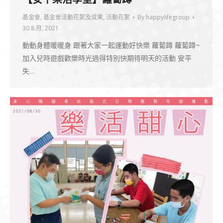
基金會
,
基金會活動花絮及成果
,
活動花絮
By
happylifegroup
30 8 月, 2021
動動身體暖暖身 跟著大家一起運動好快樂 蘿蔔蹲 蘿蔔蹲~
加入兒時遊戲歡樂時光過得特別快期待明天的活動 安平
失…