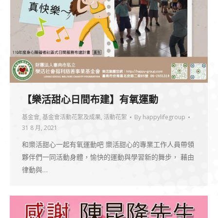
【樂活甜心日間布建】有氧運動
基金會
,
基金會活動花絮及成果
,
活動花絮
By
happylifegroup
31 8 月, 2021
和樂活甜心一起有氧運動吧 樂活甜心的專業工作人員帶領
夥伴們一同活動身體，愉快的運動與學習新的舞步， 藉由
律動與…