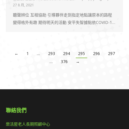
27 8 月, 2021
聽聲辨位 互相協助 引導夥伴走到指定地點讓原本的路程
變得格外有趣 期待明天的活動 安平失智據點依COVID-1…
←
1
…
293
294
295
296
297
…
376
→
聯絡我們
樂活屋老人長期照顧中心