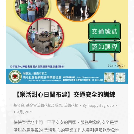
【樂活甜心日間布建】交通安全的訓練
基金會
,
基金會活動花絮及成果
,
活動花絮
By
happylifegroup
1 9 月, 2021
快快樂樂地出門，平平安安的回家，服務對象的安全是樂
活甜心最重視的 樂活甜心的專業工作人員引導服務對象進