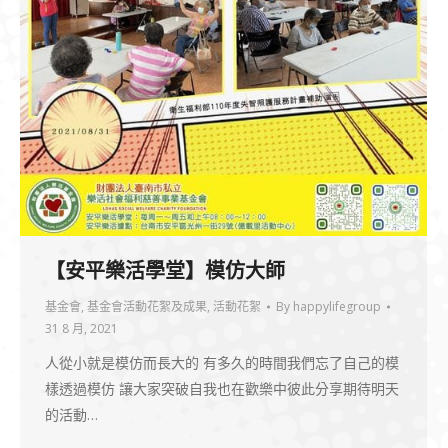
【安平樂活學堂】模仿大師
基金會
,
基金會活動花絮及成果
,
活動花絮
By
happylifegroup
31 8 月, 2021
人從小就是模仿而長大的 有多久的時間我們忘了自己的模
樣透過模仿 讓大家突破自我也在歡樂中彼此分享期待明天
的活動…