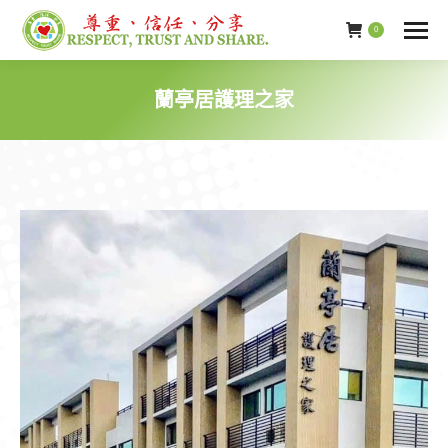
0
蘭亭居護理之家