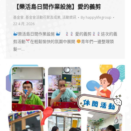
【樂活島日間作業設施】愛的義剪
基金會
,
基金會活動花絮及成果
,
活動資訊
By
happylifegroup
22 4 月, 2026
樂活島日間作業設施
​
愛的義剪
這次的義
剪活動
在輕鬆愉快的氛圍中展開
青年們一邊整理頭
髮一…