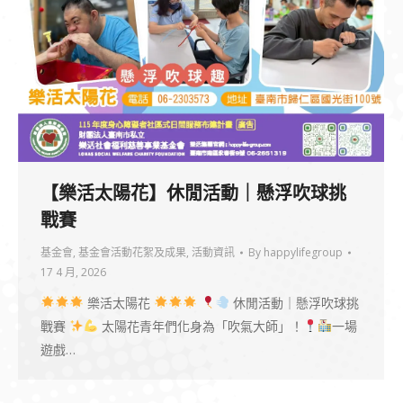
【樂活太陽花】休閒活動｜懸浮吹球挑
戰賽
基金會
,
基金會活動花絮及成果
,
活動資訊
By
happylifegroup
17 4 月, 2026
樂活太陽花
休閒活動｜懸浮吹球挑
戰賽
太陽花青年們化身為「吹氣大師」！
一場
遊戲…