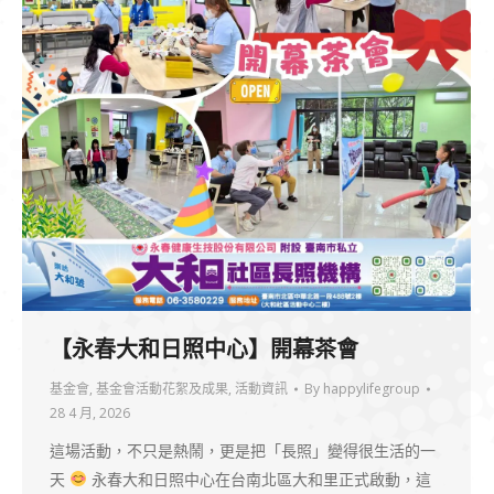
【永春大和日照中心】開幕茶會
基金會
,
基金會活動花絮及成果
,
活動資訊
By
happylifegroup
28 4 月, 2026
這場活動，不只是熱鬧，更是把「長照」變得很生活的一
天
永春大和日照中心在台南北區大和里正式啟動，這