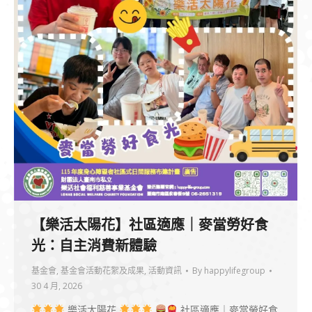
【樂活太陽花】社區適應｜麥當勞好食
光：自主消費新體驗
基金會
,
基金會活動花絮及成果
,
活動資訊
By
happylifegroup
30 4 月, 2026
樂活太陽花
社區適應｜麥當勞好食