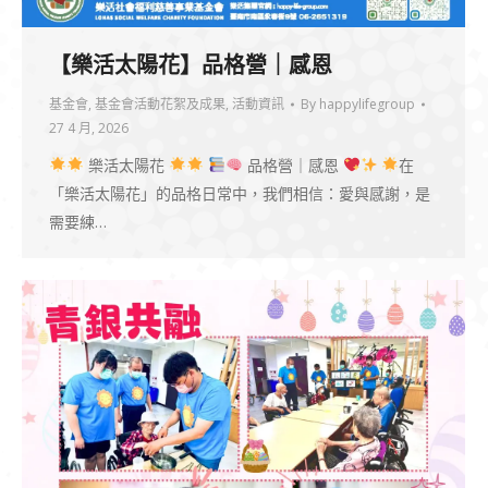
【樂活太陽花】品格營｜感恩
基金會
,
基金會活動花絮及成果
,
活動資訊
By
happylifegroup
27 4 月, 2026
樂活太陽花
品格營｜感恩
在
「樂活太陽花」的品格日常中，我們相信：愛與感謝，是
需要練…