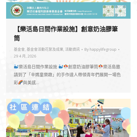
【樂活島日間作業設施】創意奶油膠筆
筒
基金會
,
基金會活動花絮及成果
,
活動資訊
By
happylifegroup
29 4 月, 2026
樂活島日間作業設施
創意奶油膠筆筒
樂活島邀
請到了「辛媽童樂趣」的手作達人帶領青年們展開一場色
彩
與美感…