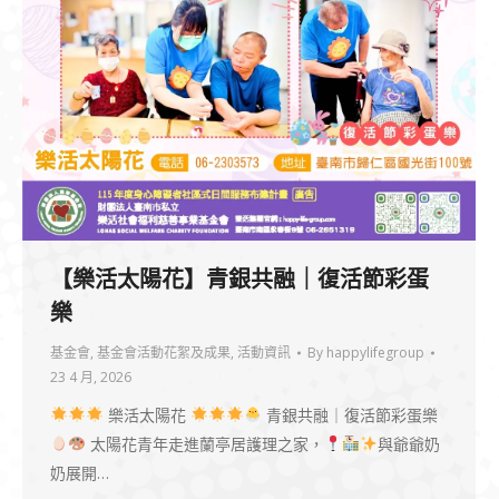
【樂活太陽花】青銀共融｜復活節彩蛋
樂
基金會
,
基金會活動花絮及成果
,
活動資訊
By
happylifegroup
23 4 月, 2026
樂活太陽花
青銀共融｜復活節彩蛋樂
太陽花青年走進蘭亭居護理之家，
與爺爺奶
奶展開…