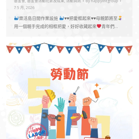
基金會
,
基金會活動花絮及成果
,
活動資訊
By
happylifegroup
7 5 月, 2026
樂活島日間作業設施
♥️
♥️
把愛框起來
♥️
♥️
母親節將至
用一個親手完成的相框把愛，好好收藏起來
青年們…