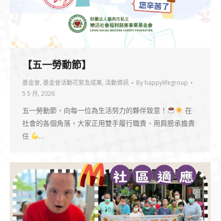
【五一勞動節】
基金會
,
基金會活動花絮及成果
,
活動資訊
By
happylifegroup
5 5 月, 2026
五一勞動節，向每一位為生活努力的夥伴致意！
在
社會的各個角落，大家正用雙手履行職責、用肩膀承擔責
任
…