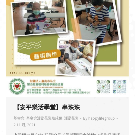
【安平樂活學堂】串珠珠
基金會
,
基金會活動花絮及成果
,
活動花絮
By
happylifegroup
2 11 月, 2021