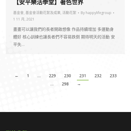
【安平樂活學堂】著色世界
基金會
,
基金會活動花絮及成果
,
活動花絮
By
happylifegroup
1 11 月, 2021
畫畫可以讓我們的長者開啟想像 作品持續增加 多運動身
體好 核心訓練也讓長者們不容易跌倒 期待明天的活動 安
平失…
←
1
…
229
230
231
232
233
…
298
→