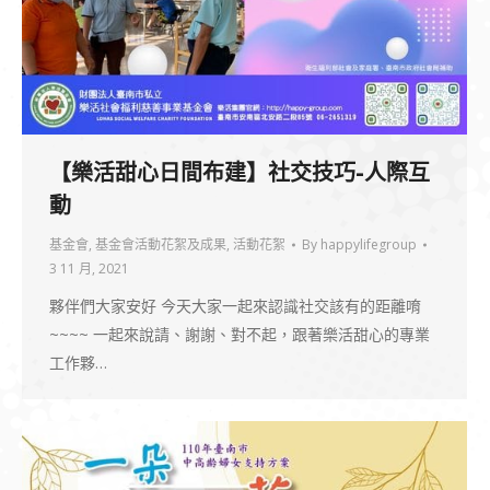
【樂活甜心日間布建】社交技巧-人際互
動
基金會
,
基金會活動花絮及成果
,
活動花絮
By
happylifegroup
3 11 月, 2021
夥伴們大家安好 今天大家一起來認識社交該有的距離唷
~~~~ 一起來說請、謝謝、對不起，跟著樂活甜心的專業
工作夥…