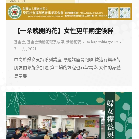
【一朵晚開的花】女性更年期症候群
基金會
,
基金會活動花絮及成果
,
活動花絮
By
happylifegroup
3 11 月, 2021
中高齡婦女支持系列講座 專題講座開跑囉 歡迎有興趣的
朋友們都能參加喔 第二場的課程也非常精彩 女性的身體
更是要…