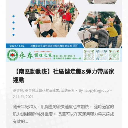
【南區動動班】社區健走趣&彈力帶居家
運動
基金會
,
基金會活動花絮及成果
,
活動花絮
By
happylifegroup
2 11 月, 2021
隨著年紀越大，肌肉量的流失速度也會加快， 這時適當的
肌力訓練顯得格外重要。 長輩可以在家運用彈力帶來達成
有效的…