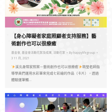
【身心障礙者家庭照顧者支持服務】藝
術創作也可以很療癒
基金會
,
基金會活動花絮及成果
,
活動花絮
By
happylifegroup
3 11 月, 2021
溪北身障家照案－藝術創作也可以很療癒
珮瑩老師指
導學員們運用水彩筆來完成七彩繪的作品（卡片），透過
體驗運筆觸…