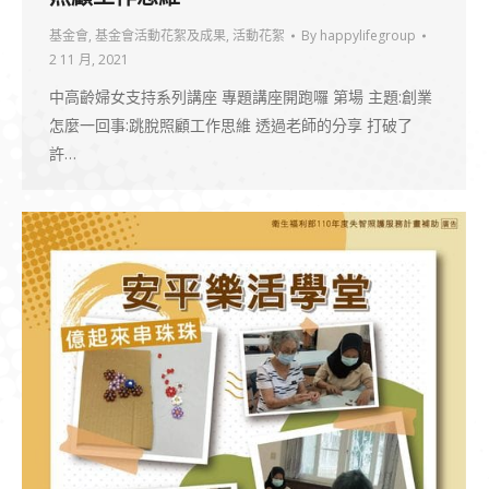
基金會
,
基金會活動花絮及成果
,
活動花絮
By
happylifegroup
2 11 月, 2021
中高齡婦女支持系列講座 專題講座開跑囉 第場 主題:創業
怎麼一回事:跳脫照顧工作思維 透過老師的分享 打破了
許…