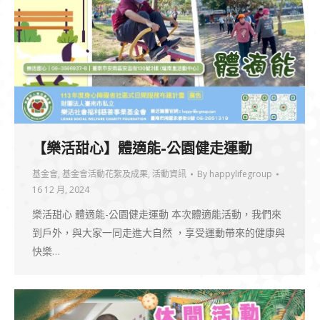
【樂活甜心】體適能-公園健走運動
基金會
,
基金會活動花絮及成果
,
活動資訊
By
happylifegroup
16 12 月, 2024
樂活甜心 體適能-公園健走運動 本次體適能活動，我們來
到戶外，與大家一同走進大自然 ，享受運動帶來的健康與
快樂…