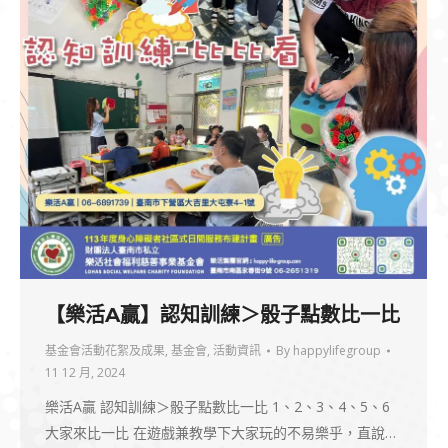
【樂活A贏】認知訓練＞骰子點數比一比
基金會活動花絮及成果
,
基金會
,
活動資訊
By
happylifegroup
11 12 月, 2024
樂活A贏 認知訓練＞骰子點數比一比 1、2、3、4、5、6
大家來比一比 在遊戲兼教學下大家玩的不易樂乎，直說…