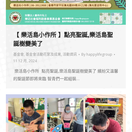
【 樂活島小作所 】點亮聖誕,樂活島聖
誕樹變美了
基金會
,
基金會活動花絮及成果
,
活動資訊
By
happylifegroup
11 12 月, 2024
樂活島小作所 點亮聖誕,樂活島聖誕樹變美了 繽紛又溫馨
的聖誕節即將來臨 智青們一起組裝…