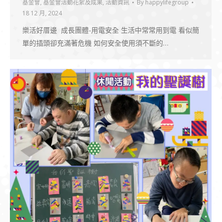
基金會
,
基金會活動花絮及成果
,
活動資訊
By
happylifegroup
18 12 月, 2024
樂活好厝邊 成長團體-用電安全 生活中常常用到電 看似簡
單的插頭卻充滿著危機 如何安全使用須不斷的…