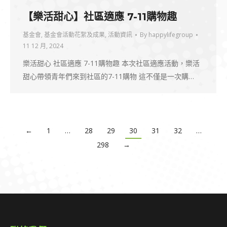
【樂活甜心】社區適應 7-11購物趣
基金會
,
基金會活動花絮及成果
,
活動資訊
By
happylifegroup
11 12 月, 2024
樂活甜心 社區適應 7-11購物趣 本次社區適應活動，樂活
甜心帶領青年們來到社區的7-11購物 這不僅是一次購…
←
1
…
28
29
30
31
32
…
298
→