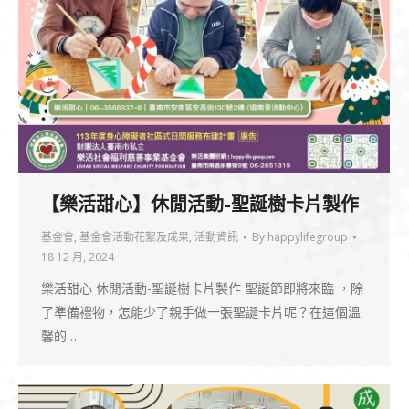
【樂活甜心】休閒活動-聖誕樹卡片製作
基金會
,
基金會活動花絮及成果
,
活動資訊
By
happylifegroup
18 12 月, 2024
樂活甜心 休閒活動-聖誕樹卡片製作 聖誕節即將來臨 ，除
了準備禮物，怎能少了親手做一張聖誕卡片呢？在這個溫
馨的…