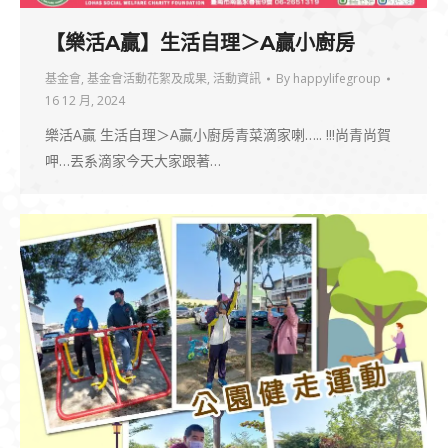
【樂活A贏】生活自理＞A贏小廚房
基金會
,
基金會活動花絮及成果
,
活動資訊
By
happylifegroup
16 12 月, 2024
樂活A贏 生活自理＞A贏小廚房青菜滴家喇….. !!!尚青尚賀
呷…丟系滴家今天大家跟著…