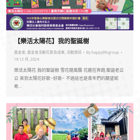
【樂活太陽花】我的聖誕樹
基金會
,
基金會活動花絮及成果
,
活動資訊
By
happylifegroup
18 12 月, 2024
樂活太陽花 我的聖誕樹 雪花隨風飄 花鹿在奔跑.聖誕老公
公 來到太陽花好歌~好歌~ 不過這也是青年們的願望呢
希…