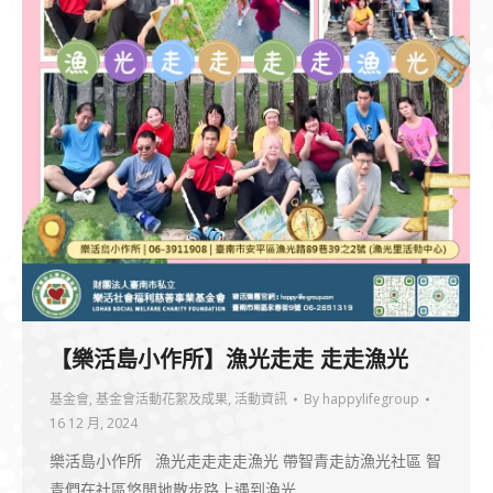
【樂活島小作所】漁光走走 走走漁光
基金會
,
基金會活動花絮及成果
,
活動資訊
By
happylifegroup
16 12 月, 2024
樂活島小作所 漁光走走走走漁光 帶智青走訪漁光社區 智
青們在社區悠閒地散步路上遇到漁光…