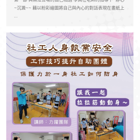
~沉澱~~ 藉以粉彩繪圖將自己與內心的對話表現在畫紙上
…