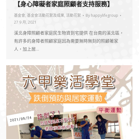
【身心障礙者家庭照顧者支持服務】
基金會
,
基金會活動花絮及成果
,
活動花絮
By
happylifegroup
27 9 月, 2021
溪北身障照顧者家庭民生物資到宅提供 在台南的溪北區，
有許多的身障者照顧家庭因為需要無時無刻的照顧著家
人，加上居…