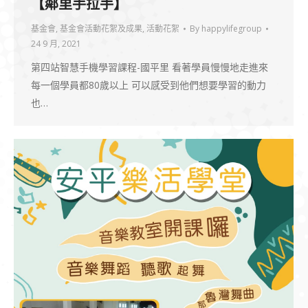
【鄰里手拉手】
基金會
,
基金會活動花絮及成果
,
活動花絮
By
happylifegroup
24 9 月, 2021
第四站智慧手機學習課程-國平里 看著學員慢慢地走進來
每一個學員都80歲以上 可以感受到他們想要學習的動力
也…