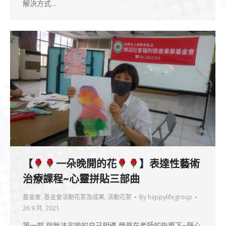
解決方式…
【
一朵晚開的花
】表達性藝術
治療課程~心靈拼貼三部曲
基金會
,
基金會活動花絮及成果
,
活動花絮
By
happylifegroup
26 9 月, 2021
第一部 與無法言喻的自己相遇 學員在老師的指導下~靜心