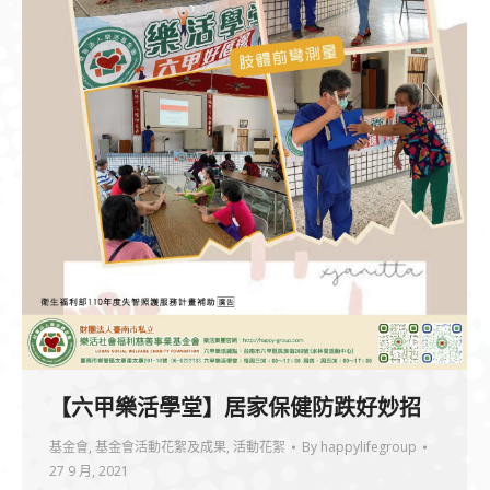
【六甲樂活學堂】居家保健防跌好妙招
基金會
,
基金會活動花絮及成果
,
活動花絮
By
happylifegroup
27 9 月, 2021