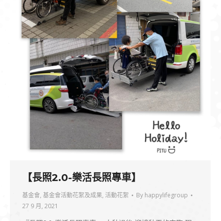
【長照2.0-樂活長照專車】
基金會
,
基金會活動花絮及成果
,
活動花絮
By
happylifegroup
27 9 月, 2021