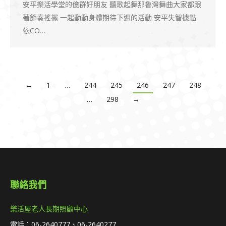
安平樂活學堂的億群好朋友 聽歌起舞那魯灣舞曲大家都跟
著節奏搖擺 一起動動身體期待下週的活動 安平失智據點
依CO…
←
1
…
244
245
246
247
248
…
298
→
聯絡我們
樂活屋老人長期照顧中心
電話：06-2640777、06-2640277