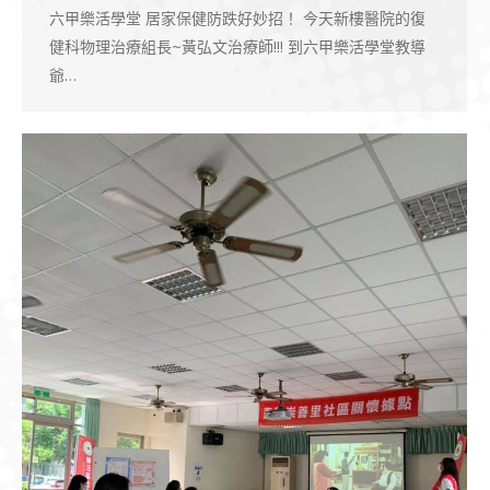
六甲樂活學堂 居家保健防跌好妙招！ 今天新樓醫院的復
健科物理治療組長~黃弘文治療師!!! 到六甲樂活學堂教導
爺…