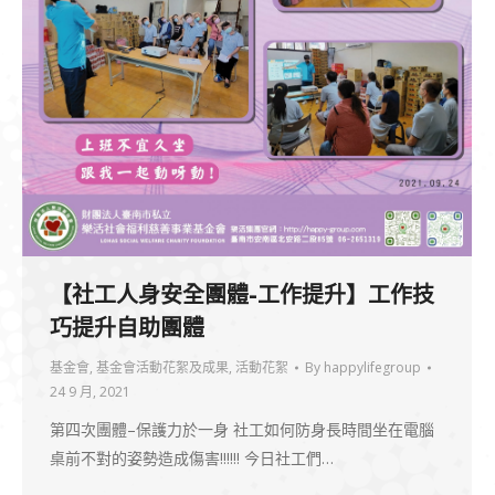
【社工人身安全團體-工作提升】工作技
巧提升自助團體
基金會
,
基金會活動花絮及成果
,
活動花絮
By
happylifegroup
24 9 月, 2021
第四次團體–保護力於一身 社工如何防身長時間坐在電腦
桌前不對的姿勢造成傷害!!!!!! 今日社工們…