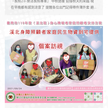
『長照2.0-樂活長照專車』 中秋過後 迎接秋天的來臨 現
在早晚都有感到涼意了 提醒各位出門記得帶件薄外套 避…