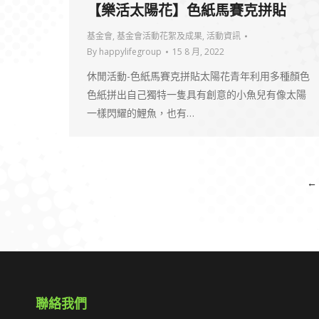
【樂活太陽花】色紙馬賽克拼貼
基金會
,
基金會活動花絮及成果
,
活動資訊
By
happylifegroup
15 8 月, 2022
休閒活動-色紙馬賽克拼貼太陽花青年利用多種顏色
色紙拼出自己獨特一隻具有創意的小魚兒有像太陽
一樣閃耀的鯉魚，也有…
←
聯絡我們