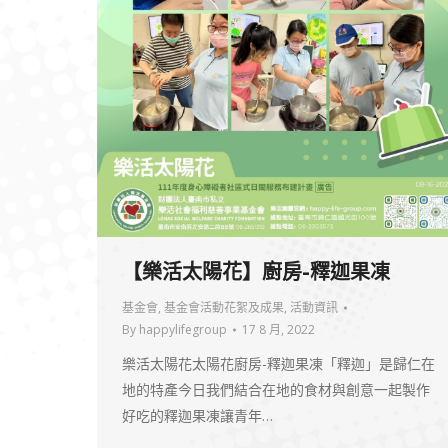
【樂活太陽花】廚房-釋迦果凍
基金會
,
基金會活動花絮及成果
,
活動資訊
By
happylifegroup
17 8 月, 2022
樂活太陽花太陽花廚房-釋迦果凍「釋迦」是歸仁在
地的特產今日我們結合在地的食材與創意一起製作
好吃的釋迦果凍讓青年…