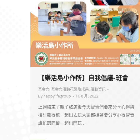
【樂活島小作所】自我倡議-班會
基金會
,
基金會活動花絮及成果
,
活動資訊
By
happylifegroup
16 8 月, 2022
上週結束了親子旅遊後今天智青們要來分享心得與
檢討難得能一起出去玩大家都搶著要分享心得智青
說能跟同儕一起出門玩 …