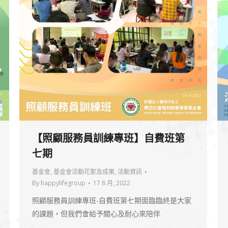
【照顧服務員訓練專班】自費班第
七期
基金會
,
基金會活動花絮及成果
,
活動資訊
By
happylifegroup
17 8 月, 2022
照顧服務員訓練專班-自費班第七期面臨臨終是大家
的課題，但我們會給予關心及耐心來陪伴