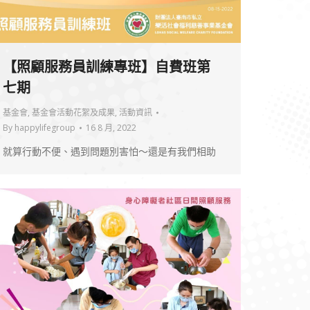
【照顧服務員訓練專班】自費班第
七期
基金會
,
基金會活動花絮及成果
,
活動資訊
By
happylifegroup
16 8 月, 2022
就算行動不便、遇到問題別害怕～還是有我們相助