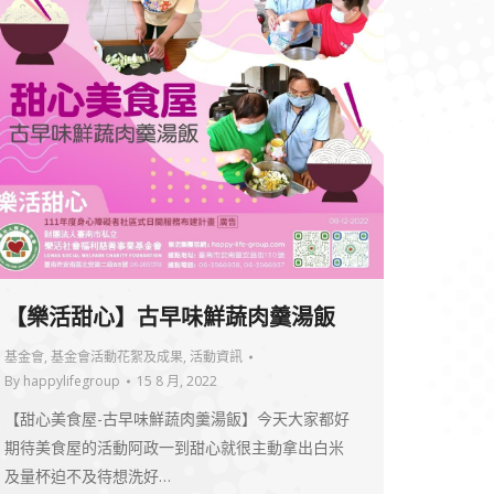
【樂活甜心】古早味鮮蔬肉羹湯飯
基金會
,
基金會活動花絮及成果
,
活動資訊
By
happylifegroup
15 8 月, 2022
【甜心美食屋-古早味鮮蔬肉羹湯飯】今天大家都好
期待美食屋的活動阿政一到甜心就很主動拿出白米
及量杯迫不及待想洗好…