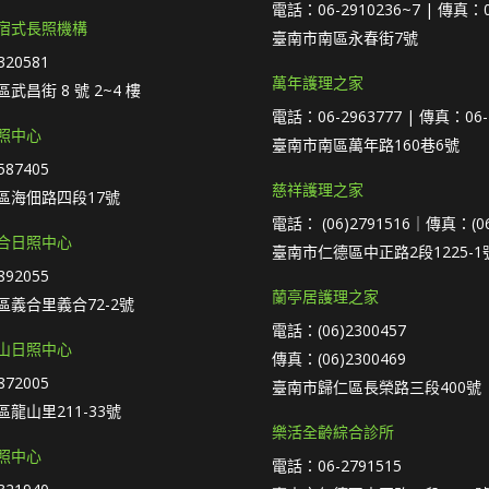
電話：06-2910236~7 | 傳真：0
宿式長照機構
臺南市南區永春街7號
20581
萬年護理之家
武昌街 8 號 2~4 樓
電話：06-2963777 | 傳真：06-
照中心
臺南市南區萬年路160巷6號
87405
慈祥護理之家
區海佃路四段17號
電話： (06)2791516｜傳真：(06
合日照中心
臺南市仁德區中正路2段1225-1
92055
蘭亭居護理之家
義合里義合72-2號
電話：(06)2300457
山日照中心
傳真：(06)2300469
72005
臺南市歸仁區長榮路三段400號
龍山里211-33號
樂活全齡綜合診所
照中心
電話：06-2791515