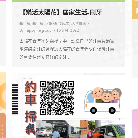
【樂活太陽花】居家生活-刷牙
基金會
,
基金會活動花絮及成果
,
活動資訊
By
happylifegroup
16 8 月, 2022
太陽花青年從牙齒模型中，認識自己的牙齒透過實
際演練刷牙的過程讓太陽花的青年們明白保護牙齒
的重要性建立良好的刷牙…