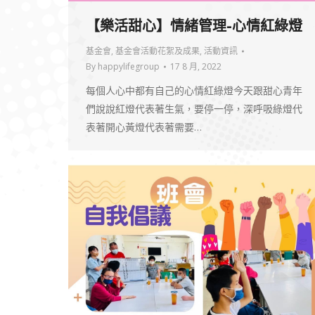
【樂活甜心】情緒管理-心情紅綠燈
基金會
,
基金會活動花絮及成果
,
活動資訊
By
happylifegroup
17 8 月, 2022
每個人心中都有自己的心情紅綠燈今天跟甜心青年
們說說紅燈代表著生氣，要停一停，深呼吸綠燈代
表著開心黃燈代表著需要…