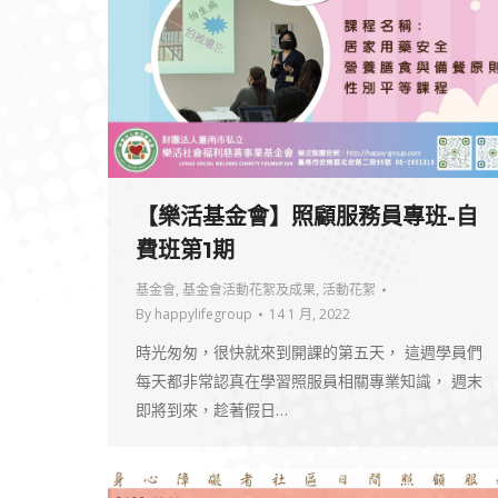
【樂活基金會】照顧服務員專班-自
費班第1期
基金會
,
基金會活動花絮及成果
,
活動花絮
By
happylifegroup
14 1 月, 2022
時光匆匆，很快就來到開課的第五天， 這週學員們
每天都非常認真在學習照服員相關專業知識， 週末
即將到來，趁著假日…