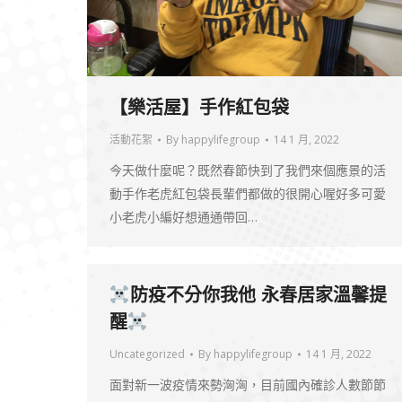
【樂活屋】手作紅包袋
活動花絮
By
happylifegroup
14 1 月, 2022
今天做什麼呢？既然春節快到了我們來個應景的活
動手作老虎紅包袋長輩們都做的很開心喔好多可愛
小老虎小編好想通通帶回…
防疫不分你我他 永春居家溫馨提
醒
Uncategorized
By
happylifegroup
14 1 月, 2022
面對新一波疫情來勢洶洶，目前國內確診人數節節