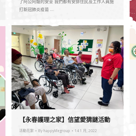
了阿公阿嬤的安全 我們都有安排住民及工作人員施
打新冠肺炎疫苗 …
【永春護理之家】信望愛猜謎活動
活動花絮
By
happylifegroup
14 1 月, 2022