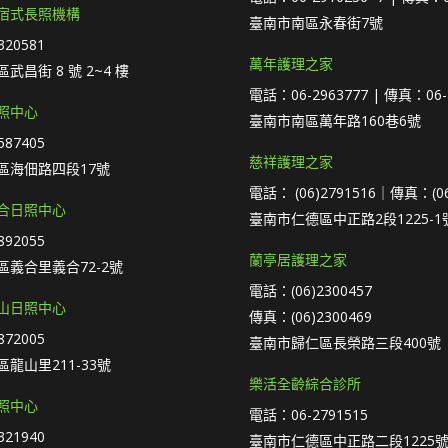
宿式長照機構
臺南市南區永春街7號
20581
萬年護理之家
武昌街 8 號 2~4 樓
電話：06-2963777 | 傳真：06-
照中心
臺南市南區萬年路160巷6號
87405
慈祥護理之家
區海佃路四段17號
電話： (06)2791516｜傳真：(06
合日照中心
臺南市仁德區中正路2段1225-1
92055
蘭亭居護理之家
義合里義合72-2號
電話：(06)2300457
山日照中心
傳真：(06)2300469
72005
臺南市歸仁區長榮路三段400號
龍山里211-33號
樂活全齡綜合診所
照中心
電話：06-2791515
21940
臺南市仁德區中正路二段1225號