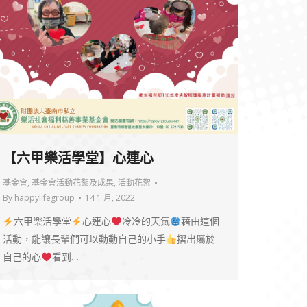
【六甲樂活學堂】心連心
基金會
,
基金會活動花絮及成果
,
活動花絮
By
happylifegroup
14 1 月, 2022
六甲樂活學堂
心連心
冷冷的天氣
藉由這個
活動，能讓長輩們可以動動自己的小手
摺出屬於
自己的心
看到…