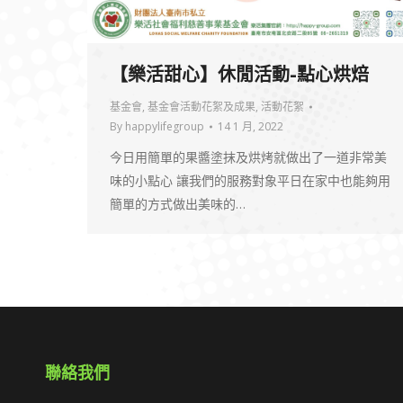
【樂活甜心】休閒活動-點心烘焙
基金會
,
基金會活動花絮及成果
,
活動花絮
By
happylifegroup
14 1 月, 2022
今日用簡單的果醬塗抹及烘烤就做出了一道非常美
味的小點心 讓我們的服務對象平日在家中也能夠用
簡單的方式做出美味的…
聯絡我們