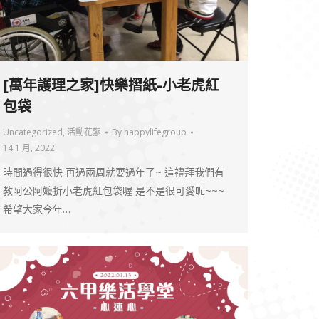
[萬年護理之家]快樂摺紙-小老虎紅
包袋
Uncategorized
,
活動花絮
By
happylifegroup
14 1 月, 2022
時間過得很快 再過兩周就要過年了~ 這禮拜我們有
教阿公阿嬤折小老虎紅包袋喔 是不是很可愛呢~~~
希望大家今年…