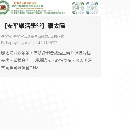
【安平樂活學堂】曬太陽
基金會
,
基金會活動花絮及成果
,
活動花絮
By
happylifegroup
14 1 月, 2022
曬太陽好處多多，有助身體合成維生素Ｄ保持端粒
長度，延緩衰老。 曝曬陽光、心情愉快、吸入潔淨
空氣等可以保護DNA…