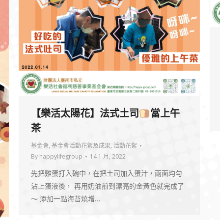
【樂活太陽花】法式土司
當上午
茶
基金會
,
基金會活動花絮及成果
,
活動花絮
By
happylifegroup
14 1 月, 2022
先把雞蛋打入碗中，在把土司加入蛋汁，兩面均勻
沾上蛋液後， 再用奶油煎到漂亮的金黃色就完成了
～ 添加一點海苔燒增…