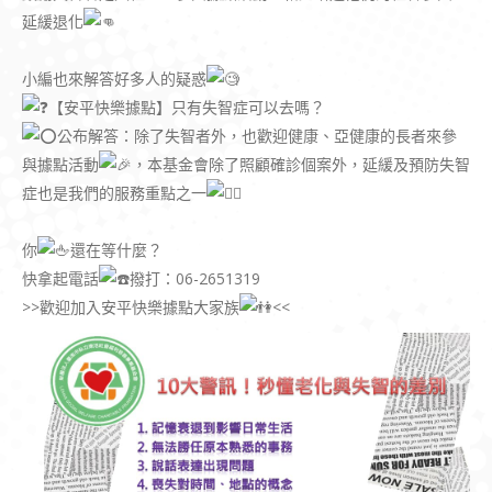
延緩退化
小編也來解答好多人的疑惑
【安平快樂據點】只有失智症可以去嗎？
公布解答：除了失智者外，也歡迎健康、亞健康的長者來參
與據點活動
，本基金會除了照顧確診個案外，延緩及預防失智
症也是我們的服務重點之一
你
還在等什麼？
快拿起電話
撥打：06-2651319
>>歡迎加入安平快樂據點大家族
<<