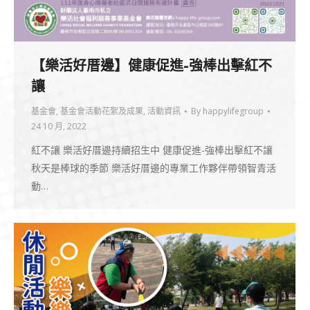
【樂活好厝邊】健康促進-強棒出擊紅不
讓
基金會
,
基金會活動花絮及成果
,
活動資訊
By
happylifegroup
24 10 月, 2022
紅不讓 樂活好厝邊持續招生中 健康促進-強棒出擊紅不讓
秋天是棒球的季節 樂活好厝邊的專業工作夥伴帶領智青活
動…