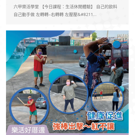
六甲樂活學堂 【今日課程：生活休閒體驗】 自己的飲料
自己動手做 左轉轉–右轉轉 左壓壓&#8211…