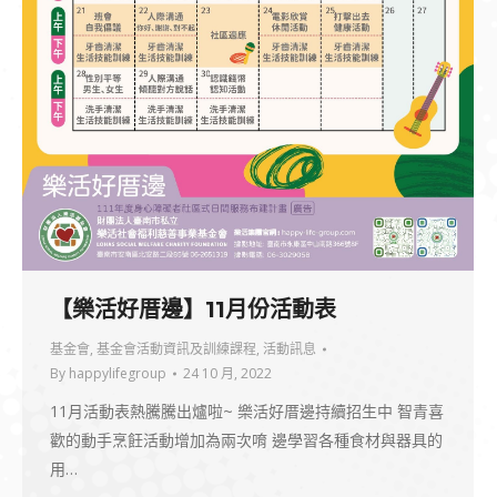
【樂活好厝邊】11月份活動表
基金會
,
基金會活動資訊及訓練課程
,
活動訊息
By
happylifegroup
24 10 月, 2022
11月活動表熱騰騰出爐啦~ 樂活好厝邊持續招生中 智青喜
歡的動手烹飪活動增加為兩次唷 邊學習各種食材與器具的
用…