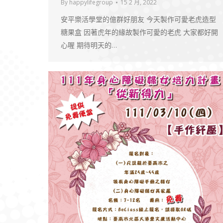
By
happylifegroup
15 2 月, 2022
安平樂活學堂的億群好朋友 今天製作可愛老虎造型
糖果盒 因著虎年的緣故製作可愛的老虎 大家都好開
心喔 期待明天的…