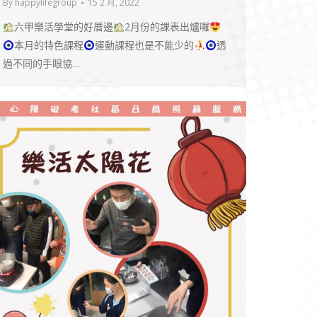
By
happylifegroup
15 2 月, 2022
六甲樂活學堂的好厝邊
2月份的課表出爐囉
本月的特色課程
運動課程也是不能少的
透
過不同的手眼協…