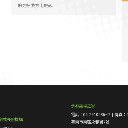
的更好 雙方比賽完…
永春護理之家
電話：06-2910236~7 | 傳真：0
宿式長照機構
臺南市南區永春街7號