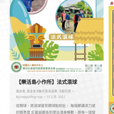
【樂活島小作所】法式滾球
基金會
,
基金會活動花絮及成果
,
活動花絮
By
happylifegroup
15 2 月, 2022
從開球、將滾球發至開球點附近， 每個都講求力道
的精準度 紅藍組都各別使出渾身解數，將每一球發