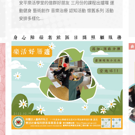
安平樂活學堂的億群好朋友 三月份的課程出爐囉 運
動健身 藝術創作 音樂治療 認知活動 懷舊系列 活動
安排多樣化…