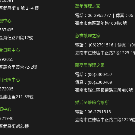
20581
萬年護理之家
武昌街 8 號 2~4 樓
電話：06-2963777 | 傳真：06-
照中心
臺南市南區萬年路160巷6號
87405
慈祥護理之家
區海佃路四段17號
電話： (06)2791516｜傳真：(06
合日照中心
臺南市仁德區中正路2段1225-1
92055
蘭亭居護理之家
義合里義合72-2號
電話：(06)2300457
山日照中心
傳真：(06)2300469
72005
臺南市歸仁區長榮路三段400號
龍山里211-33號
樂活全齡綜合診所
照中心
電話：06-2791515
21940
臺南市仁德區中正路二段1225號
區武昌街8號5樓