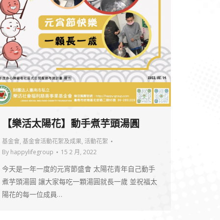
【樂活太陽花】動手煮芋頭湯圓
基金會
,
基金會活動花絮及成果
,
活動花絮
By
happylifegroup
15 2 月, 2022
今天是一年一度的元宵節盛會 太陽花青年自己動手
煮芋頭湯圓 讓大家每吃一顆湯圓就長一歲 並祝福太
陽花的每一位成員…