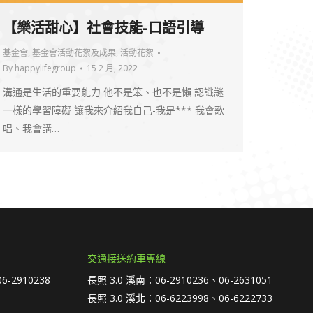
【樂活甜心】社會技能-口語引導
基金會
,
基金會活動花絮及成果
,
活動花絮
By
happylifegroup
15 2 月, 2022
溝通是生活的重要能力 他不是笨、也不是懶 認識謎
一樣的學習障礙 讓我來介紹我自己-我是*** 我會歌
唱、我會講…
交通接送約車專線
6-2910238
長照 3.0 溪南：06-2910236、06-2631051
長照 3.0 溪北：06-6223998、06-6222733