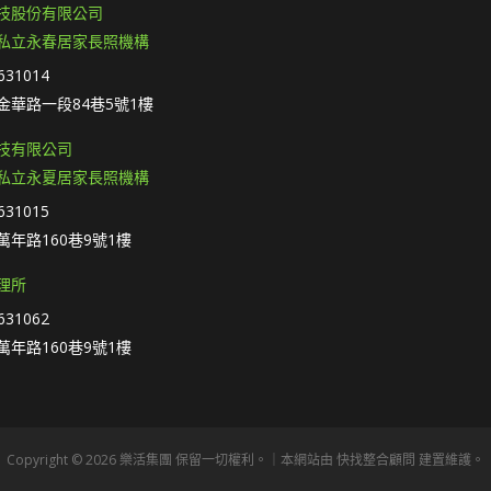
技股份有限公司
私立永春居家長照機構
31014
金華路一段84巷5號1樓
技有限公司
私立永夏居家長照機構
31015
年路160巷9號1樓
理所
31062
年路160巷9號1樓
Copyright © 2026 樂活集團 保留一切權利。｜本網站由
快找整合顧問
建置維護。