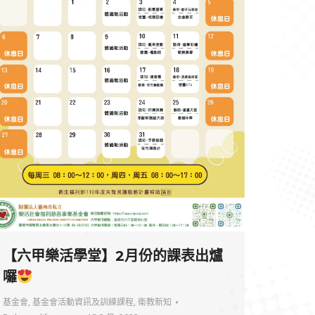
【六甲樂活學堂】2月份的課表出爐
囉
基金會
,
基金會活動資訊及訓練課程
,
衛教新知