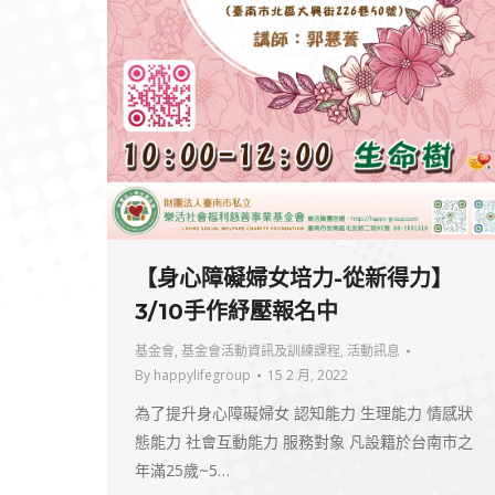
【身心障礙婦女培力-從新得力】
3/10手作紓壓報名中
基金會
,
基金會活動資訊及訓練課程
,
活動訊息
By
happylifegroup
15 2 月, 2022
為了提升身心障礙婦女 認知能力 生理能力 情感狀
態能力 社會互動能力 服務對象 凡設籍於台南市之
年滿25歲~5…