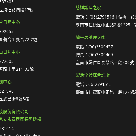
87405
慈祥護理之家
區海佃路四段17號
電話： (06)2791516｜傳真：(06
合日照中心
臺南市仁德區中正路2段1225-1
92055
蘭亭居護理之家
義合里義合72-2號
電話：(06)2300457
山日照中心
傳真：(06)2300469
72005
臺南市歸仁區長榮路三段400號
龍山里211-33號
樂活全齡綜合診所
照中心
電話：06-2791515
21940
臺南市仁德區中正路二段1225號
區武昌街8號5樓
技股份有限公司
私立永春居家長照機構
31014