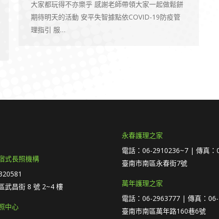
大家都玩得不亦樂乎 感謝老師帶領大家一起做鬆餅
期待明天的活動 安平失智據點依COVID-19防疫管
理指引 服…
永春護理之家
電話：06-2910236~7 | 傳真：0
宿式長照機構
臺南市南區永春街7號
20581
萬年護理之家
武昌街 8 號 2~4 樓
電話：06-2963777 | 傳真：06-
照中心
臺南市南區萬年路160巷6號