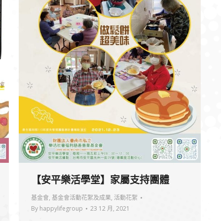
【安平樂活學堂】家屬支持團體
基金會
,
基金會活動花絮及成果
,
活動花絮
By
happylifegroup
23 12 月, 2021