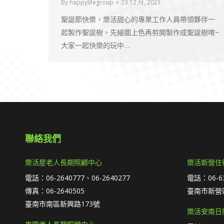
By
happylifegroup
23 12 月, 2021
聖誕節快樂，樂活甜心的專業工作人員帶領夥伴一
起製作聖誕樹，先繪圖上色再剪開製作成聖誕樹唷~
大家一起快樂的玩中…
聯絡我們
樂活屋老人長期照顧中心
樂活新營住
電話：06-2640777、06-2640277
電話：06-63
傳真：06-2640505
臺南市新營區
臺南市南區新興路173號
樂活安南日