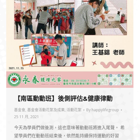
【南區動動班】後側評估&健康律動
基金會
,
基金會活動花絮及成果
,
活動花絮
By
happylifegroup
25 11 月, 2021
今天為學員們做後測，這也意味著動動班將進入尾聲。 希
望學員們在動動班結束後，依然能持續保持運動的好習