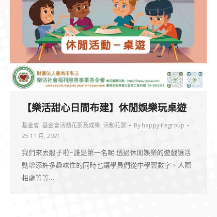
【樂活甜心日間布建】休閒娛樂玩桌遊
基金會
,
基金會活動花絮及成果
,
活動花絮
By
happylifegroup
25 11 月, 2021
我們來丟骰子啦~誰是第一名呢 透過休閒娛樂的遊戲讓活
動增添許多趣味性的同時也讓學員們從中學習數字、人際
相處等等…