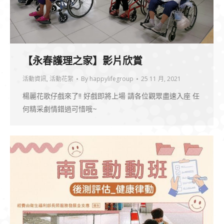
【永春護理之家】影片欣賞
活動資訊
,
活動花絮
By
happylifegroup
25 11 月, 2021
楊麗花歌仔戲來了!! 好戲即將上場 請各位觀眾盡速入座 任
何精采劇情錯過可惜哦~