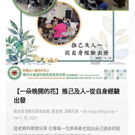
【一朵晚開的花】推己及人~從自身經驗
出發
基金會活動花絮及成果
,
基金會
,
活動花絮
By
happylifegroup
14 11 月, 2021
從老師的帶頭分享 引導每一位參與者也說出自己過去的經