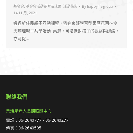
基金會
,
基金會活動花絮及成果
,
活動花絮
By
happylifegroup
14 11 月, 2021
透過新住民親子互動課程，營造良好學習型家庭氛圍～今
天辦理親子共學活動: 桌遊，可增進對孩子的觀察與認識，
亦可促…
聯絡我們
樂活屋老人長期照顧中心
電話：06-2640777、06-2640277
傳真：06-2640505