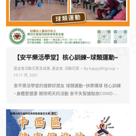
【安平樂活學堂】核心訓練~球類運動~
基金會活動花絮及成果
,
基金會
,
活動花絮
By
happylifegroup
10 11 月, 2021
安平樂活學堂的億群好朋友 球類運動~快樂傳球 核心訓練
~身體更健康 期待明天的活動 安平失智據點依COVID-…