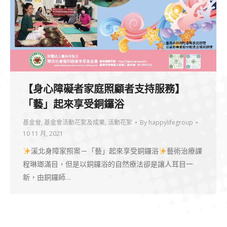
【身心障礙者家庭照顧者支持服務】
「藝」起來享受銅鑼浴
基金會
,
基金會活動花絮及成果
,
活動花絮
By
happylifegroup
10 11 月, 2021
溪北身障家照案－「藝」起來享受銅鑼浴
藝術治療課
程琳瑯滿目，但是以銅鑼浴的自然療法卻是讓人耳目一
新，由銅鑼師…