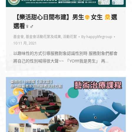
【樂活甜心日間布建】男生
女生
選
選看♀♂
基金會
,
基金會活動花絮及成果
,
活動花絮
By
happylifegroup
10 11 月, 2021
以趣味性的方式引導服務對象認識性別時 服務對象們都會
將自己的性別喊得很大聲~~ 「YO!!!!!我是男生」 再…