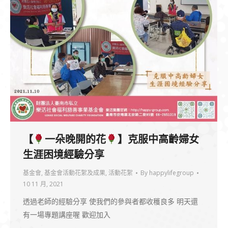
【
一朵晚開的花
】克服中高齡婦女
生涯困境經驗分享
基金會
,
基金會活動花絮及成果
,
活動花絮
By
happylifegroup
10 11 月, 2021
透過老師的經驗分享 使我們的參與者都收穫良多 明天還
有一場專題講座喔 歡迎加入