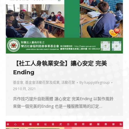
【社工人身執業安全】讓心安定 完美
Ending
基金會
,
基金會活動花絮及成果
,
活動花絮
By
happylifegroup
29 10 月, 2021
共作技巧提升自助團體 讓心安定 完美Ending 以製作風鈴
來做一個完美的Ending 也是一種服務策略的訂定…