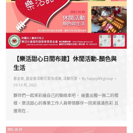
【樂活甜心日間布建】休閒活動-顏色與
生活
基金會
,
基金會活動花絮及成果
,
活動花絮
By
happylifegroup
29 10 月, 2021
夥伴們一起來彩繪自己的聯絡本吧， 繪畫出獨一無二的模
樣，樂活甜心的專業工作人員帶領夥伴一同來填滿色彩 且
運用在…