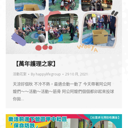
【萬年護理之家】
活動花絮
By
happylifegroup
29 10 月, 2021
天涼好個秋 不冷不熱，最適合動一動了 今天帶著阿公阿
嬤們～～活動～活動～筋骨 阿公阿嬤們個個都卯起來投球
你拋…