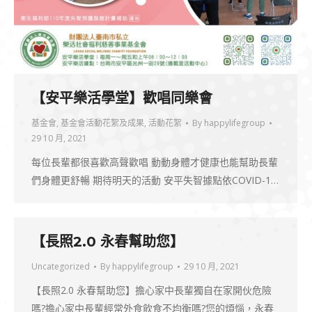
【安平樂活學堂】歡唱同樂會
基金會
,
基金會活動花絮及成果
,
活動花絮
By
happylifegroup
29 10 月, 2021
每位長輩都很喜歡高聲歡唱 動動身體才健康也能幫助長輩
們身體更舒暢 期待明天的活動 安平失智據點依COVID-1…
【長照2.0 永春幫助您】
Uncategorized
By
happylifegroup
29 10 月, 2021
【長照2.0 永春幫助您】擔心家中長輩獨自在家開伙危險
嗎?擔心家中長輩經常外食飲食不均衡嗎?您的煩惱，永春