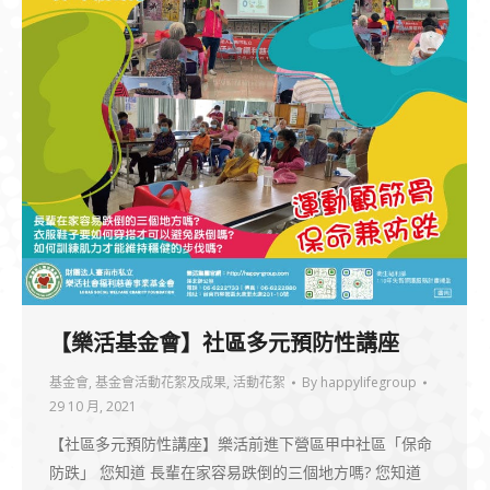
【樂活基金會】社區多元預防性講座
基金會
,
基金會活動花絮及成果
,
活動花絮
By
happylifegroup
29 10 月, 2021
【社區多元預防性講座】樂活前進下營區甲中社區「保命
防跌」 您知道 長輩在家容易跌倒的三個地方嗎? 您知道