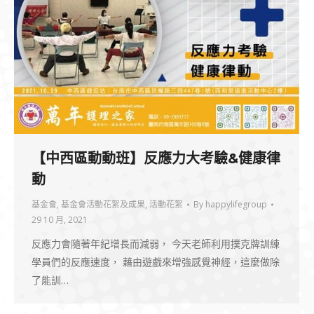
【中西區動動班】反應力大考驗&健康律
動
基金會
,
基金會活動花絮及成果
,
活動花絮
By
happylifegroup
29 10 月, 2021
反應力會隨著年紀增長而減弱， 今天老師利用撲克牌訓練
學員們的反應速度， 藉由遊戲來增強感覺神經，這麼做除
了能訓…