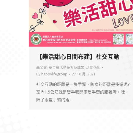
【樂活甜心日間布建】社交互動
基金會
,
基金會活動花絮及成果
,
活動花絮
By
happylifegroup
27 10 月, 2021
社交互動的距離是一隻手臂，防疫的距離是多遠呢?
室內1.5公尺就是雙手張開兩隻手臂的距離喔，哇，
隔了兩隻手臂的距…