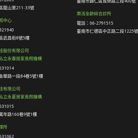
臺南市歸仁區長榮路三段400號
龍山里211-33號
樂活全齡綜合診所
照中心
電話：06-2791515
21940
臺南市仁德區中正路二段1225號
區武昌街8號5樓
技股份有限公司
私立永春居家長照機構
31014
金華路一段84巷5號1樓
技有限公司
私立永夏居家長照機構
31015
年路160巷9號1樓
理所
31062