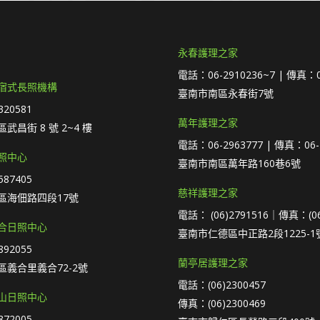
永春護理之家
電話：06-2910236~7 | 傳真：0
宿式長照機構
臺南市南區永春街7號
20581
萬年護理之家
武昌街 8 號 2~4 樓
電話：06-2963777 | 傳真：06-
照中心
臺南市南區萬年路160巷6號
87405
慈祥護理之家
區海佃路四段17號
電話： (06)2791516｜傳真：(06
合日照中心
臺南市仁德區中正路2段1225-1
92055
蘭亭居護理之家
義合里義合72-2號
電話：(06)2300457
山日照中心
傳真：(06)2300469
72005