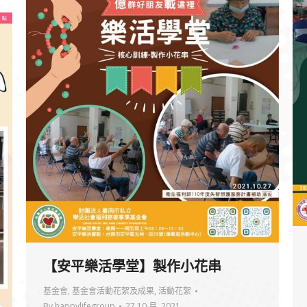
【安平樂活學堂】製作小花串
基金會
,
基金會活動花絮及成果
,
活動花絮
By
happylifegroup
27 10 月, 2021