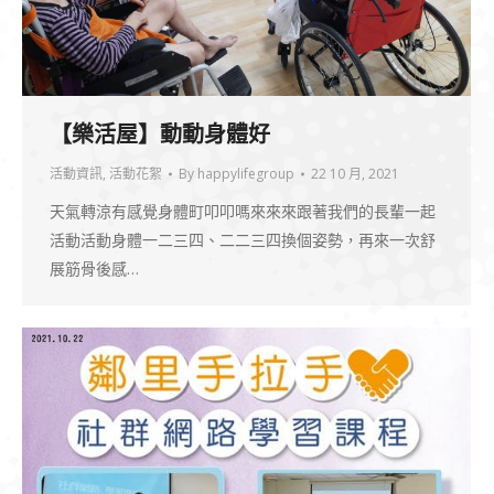
【樂活屋】動動身體好
活動資訊
,
活動花絮
By
happylifegroup
22 10 月, 2021
天氣轉涼有感覺身體町叩叩嗎來來來跟著我們的長輩一起
活動活動身體一二三四、二二三四換個姿勢，再來一次舒
展筋骨後感…