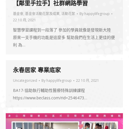
【鄰里手拉手】社群網路學習
基金會
,
基金會活動花絮及成果
,
活動花絮
By
happylifegroup
22 10 月, 2021
智慧學習課程到一段落了 參加的學員就像是發現新大陸
原來一支手機的功能是這麼多 幫助我們在生活上更佳的便
利 為…
永春居家 專業底家
Uncategorized
By
happylifegroup
22 10 月, 2021
BA17-協助執行輔助性醫療特殊訓練課程
https://www.beclass.com/rid=2546473…