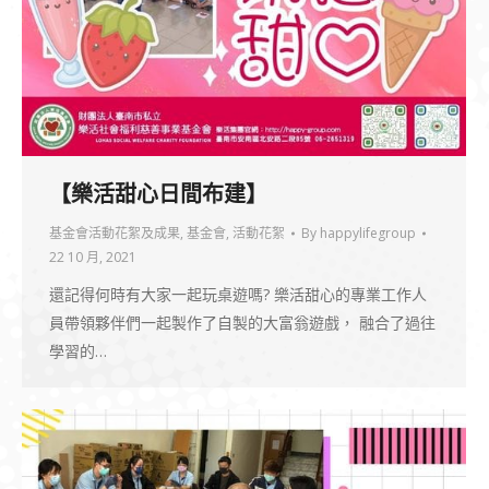
【樂活甜心日間布建】
基金會活動花絮及成果
,
基金會
,
活動花絮
By
happylifegroup
22 10 月, 2021
還記得何時有大家一起玩桌遊嗎? 樂活甜心的專業工作人
員帶領夥伴們一起製作了自製的大富翁遊戲， 融合了過往
學習的…