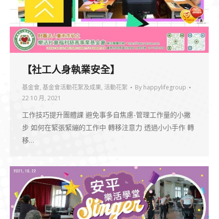
【社工人身執業安全】
基金會
,
基金會活動花絮及成果
,
活動花絮
By
happylifegroup
22 10 月, 2021
工作技巧提升團體課 避免事多自焦慮-管理工作量的小撇
步 如何在緊張緊繃的工作中 轉移注意力 透過小小手作 轉
移…