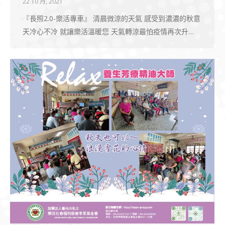
22 10 月, 2021
『長照2.0-樂活專車』 清晨微涼的天氣 感受到濃濃的秋意
天冷心不冷 就讓樂活溫暖您 天氣轉涼最怕疫情再次升…