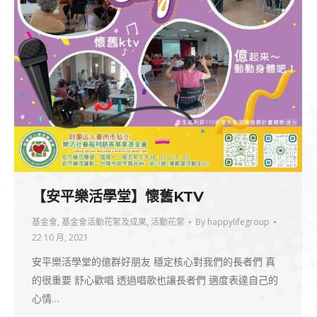
【安平樂活學堂】懷舊KTV
基金會
,
基金會活動花絮及成果
,
活動花絮
By
happylifegroup
22 10 月, 2021
安平樂活學堂的億群好朋友 穩定核心對我們的長者們 真
的很重要 舒心歡唱 透過唱歌也讓長者們 適度表達自己的
心情…