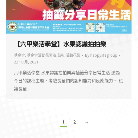
【六甲樂活學堂】水果認識拍拍樂
基金會
,
基金會活動花絮及成果
,
活動花絮
By
happylifegroup
22 10 月, 2021
六甲樂活學堂 水果認識拍拍樂與抽籤分享日常生活 透過
今日的課程主題，考驗長輩們的認知能力和反應能力。 也
讓長輩…
1
2
→