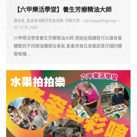
【六甲樂活學堂】養生芳療精油大師
基金會
,
基金會活動花絮及成果
,
活動花絮
By
happylifegroup
22 10 月, 2021
六甲樂活學堂養生芳療精油大師 透過這個課程可以讓長輩
體驗到不同精油種類及香氣 能看見每位長輩認真仔細的體
驗每種…