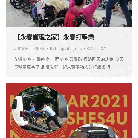
【永春護理之家】永春打擊樂
活動資訊
,
活動花絮
By
happylifegroup
3 2 月, 2021
左邊咚咚 右邊咚咚 上面咚咚 敲敲敲 經過昨天的訓練 今天
長輩更厲害了呢 讓我們一起來聽聽動人的打擊樂吧~~