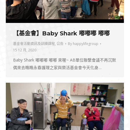
【基金會】Baby Shark 嘟嘟嘟 嘟嘟
基金會活動資訊及訓練課程
,
公告
By
happylifegroup
15 12 月, 2020
Baby Shark 嘟嘟嘟 嘟嘟 來喔~ AB單位聯繫會議不再沉默
偶來去瞧瞧永春護理之家與樂活基金會今天化身…