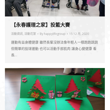
【永春護理之家】投籃大賽
活動資訊
,
活動花絮
By
happylifegroup
15 12 月, 2020
運動有益身體健康 雖然長輩沒辦法像年輕人一樣跑跑跳跳
但簡單的投球運動 也可以活動手部肌肉 讓身心變健康 看
長…