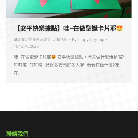
【安平快樂據點】哇~在做聖誕卡片耶
基金會活動花絮及成果
,
活動花絮
By
happylifegroup
15 12 月, 2020
哇~在做聖誕卡片耶
安平快樂據點，今天做什麼活動呢?
叮叮噹~叮叮噹~鈴聲多響亮好多人喔~看看在做什麼?哇~
在…
聯絡我們