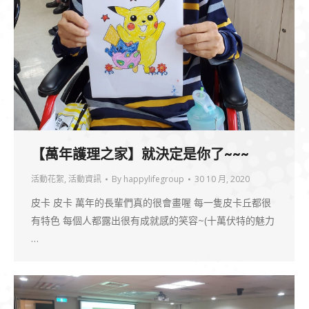
【萬年護理之家】就決定是你了~~~
活動花絮
,
活動資訊
By
happylifegroup
30 10 月, 2020
皮卡 皮卡 萬年的長輩們真的很會畫喔 每一隻皮卡丘都很
有特色 每個人都露出很有成就感的笑容~(十萬伏特的魅力
…