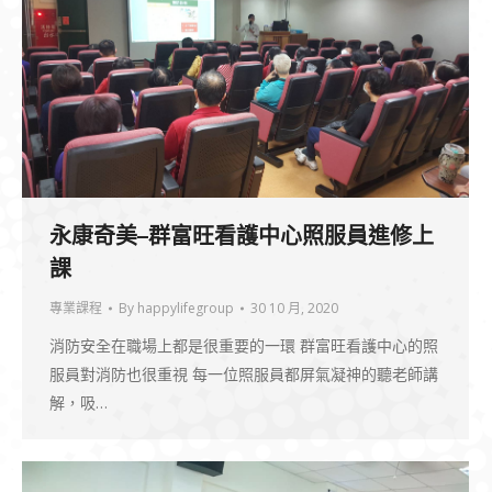
永康奇美–群富旺看護中心照服員進修上
課
專業課程
By
happylifegroup
30 10 月, 2020
消防安全在職場上都是很重要的一環 群富旺看護中心的照
服員對消防也很重視 每一位照服員都屏氣凝神的聽老師講
解，吸…