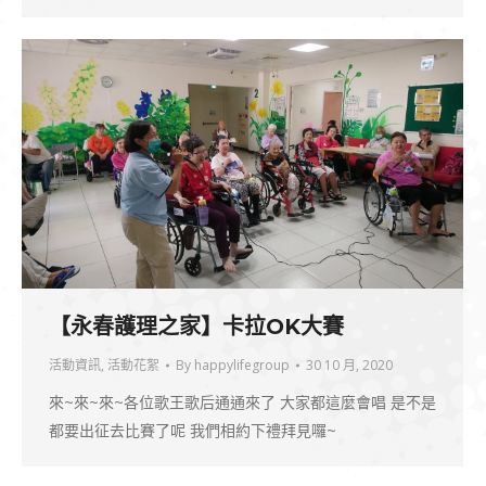
【永春護理之家】卡拉OK大賽
活動資訊
,
活動花絮
By
happylifegroup
30 10 月, 2020
來~來~來~各位歌王歌后通通來了 大家都這麼會唱 是不是
都要出征去比賽了呢 我們相約下禮拜見囉~