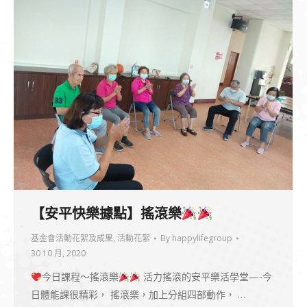
【安平快樂據點】搖滾樂
基金會活動花絮及成果
,
活動花絮
By
happylifegroup
30 10 月, 2020
今日課程～搖滾樂
活力搖滾的安平樂活學堂—-今
日體能課很精彩， 搖滾樂，加上分組四部動作， …