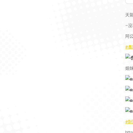
天
~
阿公
#長
姐
#
htt