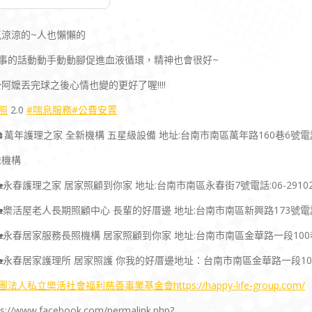
氣涼涼的~人也懶懶的
沒事的話動動手動動腳促進血液循環，精神也會很好~
阿嬤丟完球之後心情也變的更好了喔!!!!
照
2.0
#喘息服務
#公費安置
萬年護理之家 全新機構 五星級設備 地址:台南市南區萬年路160巷6號電話:0
妹機構
永春護理之家 居家照顧到你家 地址:台南市南區永春街7號電話:06-29102
樂活屋老人長期照顧中心 長輩的好厝邊 地址:台南市南區新興路173號電話:06
永春居家服務長照機構 居家照顧到你家 地址:台南市南區金華路一段100巷4號
永春居家護理所 居家照護 你我的好厝邊地址：台南市南區金華路一段100巷4
財團法人私立樂活社會福利慈善事業基金會
https://happy-life-group.com/
ps://www.facebook.com/permalink.php?