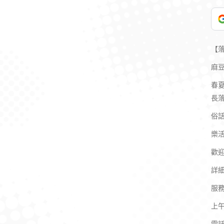
【
麻
春
長
俗
樂
歡迎
詳
服
上午0
電話