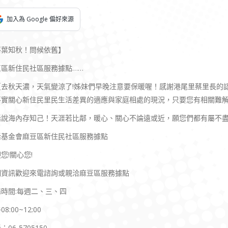
加入為 Google 偏好來源
落葉知秋！問候依舊】
豆區新住民社區服務據點……
夏去秋天濃，天氣變涼了!姊妹們早晚注意要保暖喔！感謝港尾里蔡里長的
落實關心新住民里民生活差異的適應與家庭相處的現況，只要您有相關難
話說海內存知己！天涯若比鄰，暖心、關心不論遠或近，願您們都有屬不
活基金會麻豆區新住民社區服務據點
您!關心您!
細資訊歡迎來電諮詢或親洽麻豆區服務據點
務時間:每週二、三、四
8:00~12:00
：06-5705150