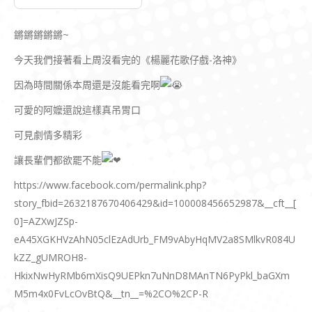
鏘鏘鏘鏘鏘~
今天我們接著看上周沒看完的《楊麗花歌仔戲-洛神》
因為時間關係本周還是沒能看完啊
可愛的阿嬤還說這樣真吊胃口
可見劇情多精彩
讓長輩們都欲罷不能
https://www.facebook.com/permalink.php?
story_fbid=2632187670406429&id=100008456652987&__cft__[
0]=AZXwJZSp-
eA45XGKHVzAhN05clEzAdUrb_FM9vAbyHqMV2a8SMlkvR084U
kZZ_gUMROH8-
HkixNwHyRMb6mXisQ9UEPkn7uNnD8MAnTN6PyPkl_baGXm
M5m4x0FvLcOvBtQ&__tn__=%2CO%2CP-R