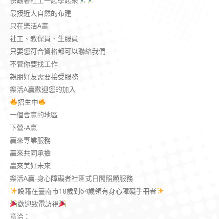
快跟著社工一起學起來
最接近大自然的布建
只在樂活A贏
社工、教保員、生服員
只要您符合資格都可以聯絡我們
不管你要找工作
親朋好友需要接受服務
樂活A贏歡迎您的加入
招生中
一個會贏的地區
下營-A贏
贏來專業服務
贏來共同承擔
贏來美好未來
樂活A贏-身心障礙者社區式日間照顧服務
設籍在臺南市18歲到64歲領有身心障礙手冊者
歡迎致電訪視
意洽：