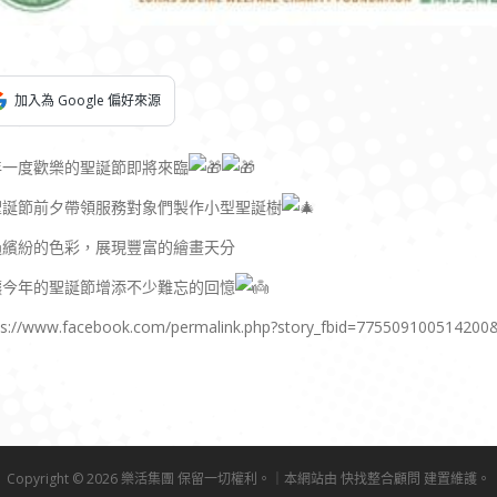
加入為 Google 偏好來源
年一度歡樂的聖誕節即將來臨
聖誕節前夕帶領服務對象們製作小型聖誕樹
過繽紛的色彩，展現豐富的繪畫天分
讓今年的聖誕節增添不少難忘的回憶
ps://www.facebook.com/permalink.php?story_fbid=77550910051420
Copyright © 2026 樂活集團 保留一切權利。｜本網站由
快找整合顧問
建置維護。