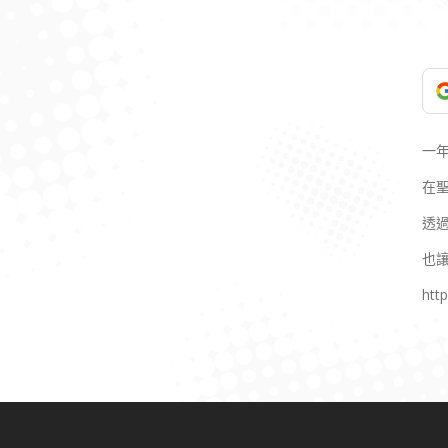
一
在
透
也
htt