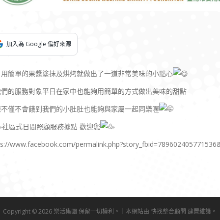
加入為 Google 偏好來源
日用簡單的果醬塗抹及烘烤就做出了一道非常美味的小點心
我們的服務對象平日在家中也能夠用簡單的方式做出美味的甜點
樣不僅不會餓到我們的小肚肚也能夠與家屬一起同樂喔
社區式日間照顧服務據點 歡迎您
ps://www.facebook.com/permalink.php?story_fbid=78960240577153
Copyright © 2026 樂活集團 保留一切權利。｜本網站由
快找整合顧問
建置維護。