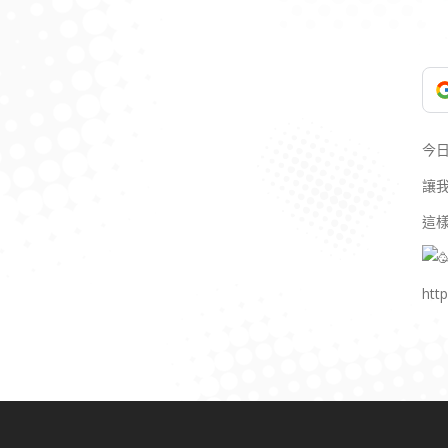
今
讓
這
htt