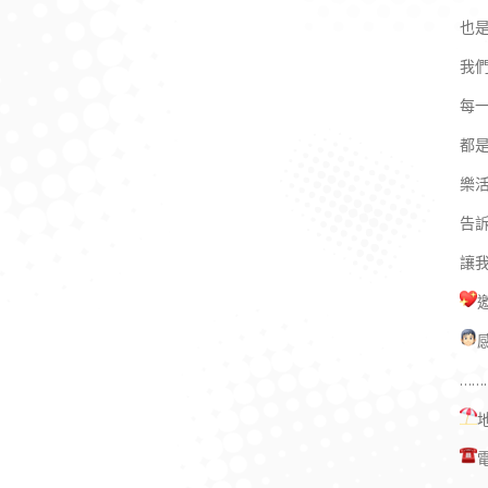
也
我
每
都
樂
告
讓
……
電