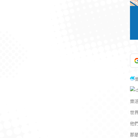
樂
世
他
那