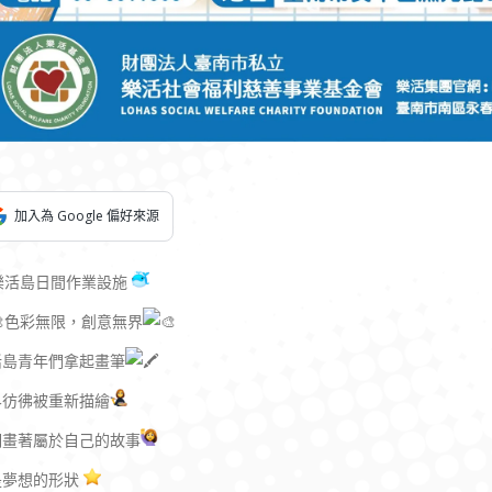
加入為 Google 偏好來源
樂活島日間作業設施
色彩無限，創意無界
活島青年們拿起畫筆
界彷彿被重新描繪
們畫著屬於自己的故事
是夢想的形狀