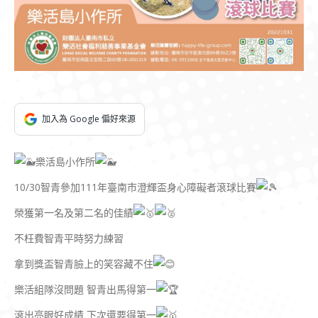
加入為 Google 偏好來源
樂活島小作所
10/30智青參加111年臺南市澄輝盃身心障礙者滾球比賽
榮獲第一名及第二名的佳績
不枉費智青平時努力練習
拿到獎盃智青臉上的笑容藏不住
樂活組隊沒問題 智青出馬得第一
滾出亮眼好成績 下次還要得第一