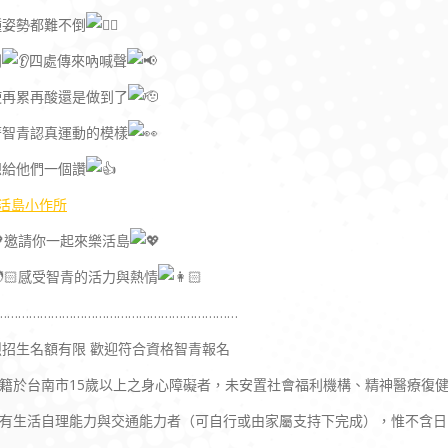
種姿勢都難不倒
到
四處傳來吶喊聲
使再累再酸還是做到了
著智青認真運動的模樣
想給他們一個讚
樂活島小作所
邀請你一起來樂活島
感受智青的活力與熱情
…………………………………………………………
烈招生名額有限 歡迎符合資格智青報名
.設籍於台南市15歲以上之身心障礙者，未安置社會福利機構、精神醫療復
.具有生活自理能力與交通能力者（可自行或由家屬支持下完成），惟不含