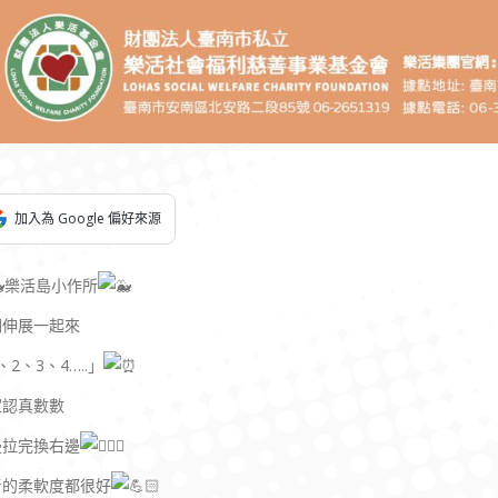
加入為 Google 偏好來源
樂活島小作所
珈伸展一起來
、2、3、4…..」
家認真數數
邊拉完換右邊
青的柔軟度都很好