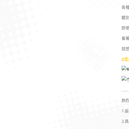
各
聽
即
看
就
#
……
熱
1
2