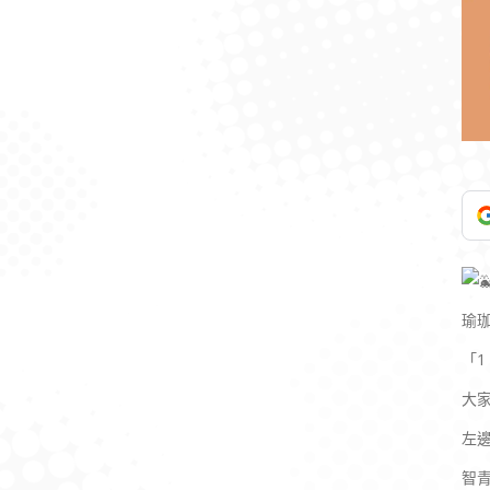
瑜
「1
大
左
智