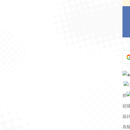
​
剪
迎
設
為