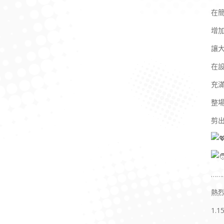
在
增
讓
在
充
整
剪
……
熱
1