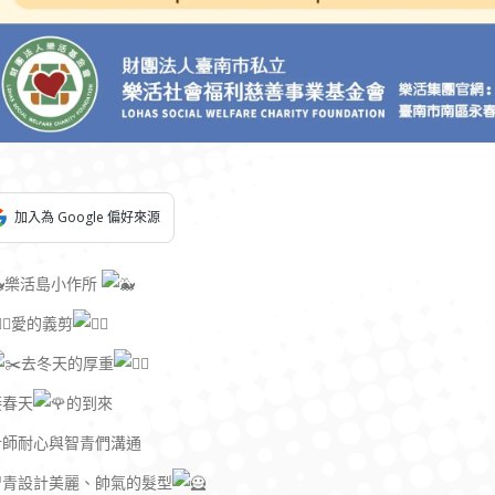
加入為 Google 偏好來源
樂活島小作所
愛的義剪
去冬天的厚重
接春天
的到來
計師耐心與智青們溝通
智青設計美麗、帥氣的髮型