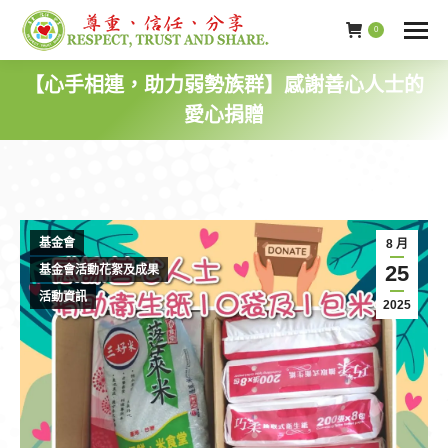
0
【心手相連，助力弱勢族群】感謝善心人士的
愛心捐贈
基金會
8 月
25
基金會活動花絮及成果
活動資訊
2025