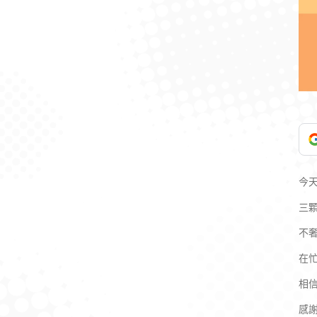
今
三
不
在
相
感