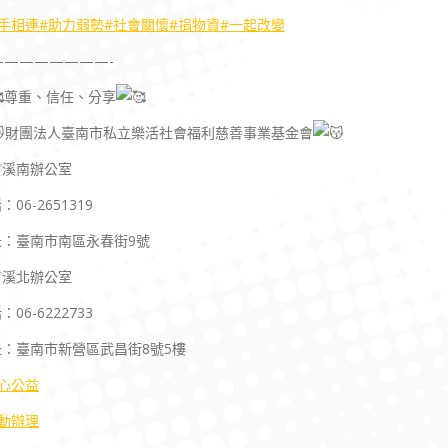
手相連
#助力弱勢
#社會關懷
#捐物資
#一起改變
————————-
尊重、信任、分享
財團法人臺南市私立樂活社會福利慈善事業基金會
溪南辦公室
：06-2651319
址：臺南市南區永春街9號
溪北辦公室
：06-6222733
址：臺南市新營區武昌街8號5樓
心公益
動辦理