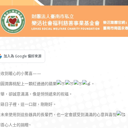
加入為 Google 偏好來源
天收到暖心的小驚喜——
顆圓潤壽桃配上一顆紅通通的蘋果
。
奢華，卻誠意滿滿，像是悄悄遞來的祝福。
忙碌日子裡，這一口甜，剛剛好。
信未來使用到這些器具的長輩們，也一定會感受到滿滿的心意與喜悅
謝善心人士的捐贈~