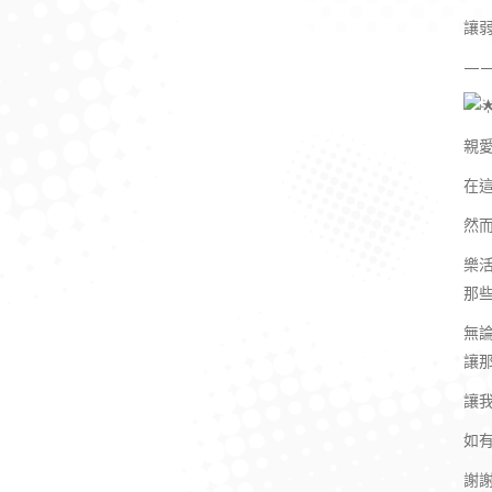
讓
—
親
在
然
樂
那
無
讓
讓
如
謝