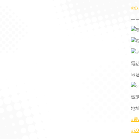
#心
—
電話
地
電話
地
#愛
#活