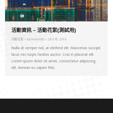
活動資訊 – 活動花絮(測試用)
活動花絮
By
kevin699
28 6 月, 2016
Nulla at semper nisl, at eleifend elit. Maecenas suscipit
lacus nec turpis facilisis auctor. Cras in placerat elit.
Lorem ipsum dolor sit amet, consectetur adipiscing
elit. Aenean eu sapien felis.