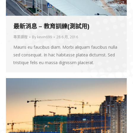
最新消息 – 教育訓練(測試用)
專業課程
By
kevin699
28 6 月, 2016
Mauris eu faucibus diam. Morbi aliquam faucibus nulla
sed consequat. In hac habitasse platea dictumst. Sed
tristique felis eu massa dignissim placerat.