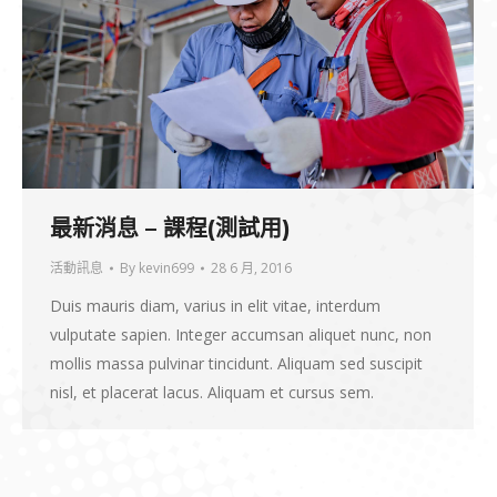
最新消息 – 課程(測試用)
活動訊息
By
kevin699
28 6 月, 2016
Duis mauris diam, varius in elit vitae, interdum
vulputate sapien. Integer accumsan aliquet nunc, non
mollis massa pulvinar tincidunt. Aliquam sed suscipit
nisl, et placerat lacus. Aliquam et cursus sem.