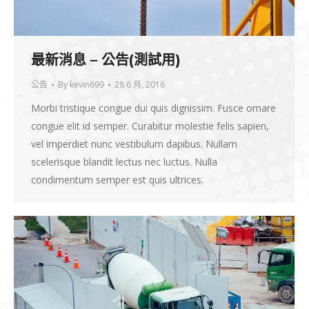
最新消息 – 公告(測試用)
公告
By
kevin699
28 6 月, 2016
Morbi tristique congue dui quis dignissim. Fusce ornare
congue elit id semper. Curabitur molestie felis sapien,
vel imperdiet nunc vestibulum dapibus. Nullam
scelerisque blandit lectus nec luctus. Nulla
condimentum semper est quis ultrices.