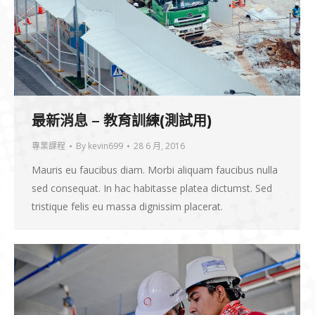
最新消息 – 教育訓練(測試用)
專業課程
By
kevin699
28 6 月, 2016
Mauris eu faucibus diam. Morbi aliquam faucibus nulla
sed consequat. In hac habitasse platea dictumst. Sed
tristique felis eu massa dignissim placerat.